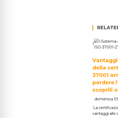
RELATE
1
Vantaggi
della cer
37001 an
perdere l
scoprili o
domenica 10
La certificaz
vantaggi alle o