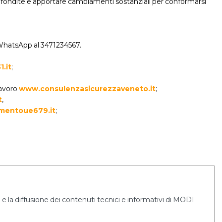
profondite e apportare cambiamenti sostanziali per conformarsi
 WhatsApp al 3471234567.
.it
;
lavoro
www.consulenzasicurezzaveneto.it
;
t
,
mentoue679.it
;
e la diffusione dei contenuti tecnici e informativi di MODI