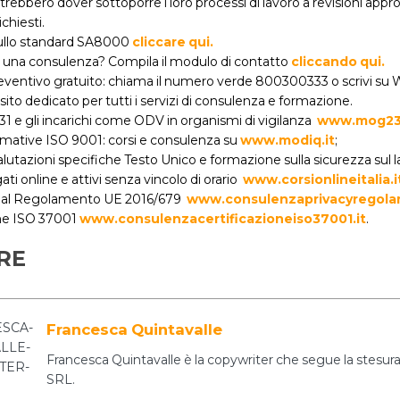
rebbero dover sottoporre i loro processi di lavoro a revisioni ap
ichiesti.
 sullo standard SA8000
cliccare qui.
i una consulenza? Compila il modulo di contatto
cliccando qui.
reventivo gratuito: chiama il numero verde 800300333 o scrivi su
o sito dedicato per tutti i servizi di consulenza e formazione.
231 e gli incarichi come ODV in organismi di vigilanza
www.mog231
rmative ISO 9001: corsi e consulenza su
www.modiq.it
;
lutazioni specifiche Testo Unico e formazione sulla sicurezza sul 
gati online e attivi senza vincolo di orario
www.corsionlineitalia.i
al Regolamento UE 2016/679
www.consulenzaprivacyregola
one ISO 37001
www.consulenzacertificazioneiso37001.it
.
RE
Francesca Quintavalle
Francesca Quintavalle è la copywriter che segue la stesura 
SRL.