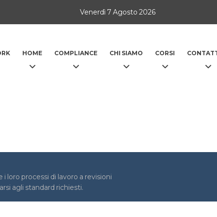
Venerdì 7 Agosto 2026
ORK
HOME
COMPLIANCE
CHI SIAMO
CORSI
CONTATT
 loro processi di lavoro a revisioni
i agli standard richiesti.