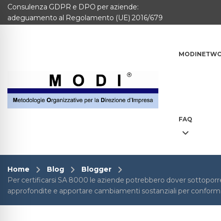
Consulenza GDPR e DPO per aziende:
MODINETWORK
adeguamento al Regolamento (UE) 2016/679
Home
MODINETW
Compliance
Chi Siamo
Corsi
FAQ
CONTATTACI
Questionario
Home
Blog
Blogger
Per certificarsi SA 8000 le aziende potrebbero dover sottoporre i
Blog e info
approfondite e apportare cambiamenti sostanziali per conformars
FAQ