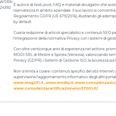
È autrice di testi, post, FAQ e materiali divulgativi che sos
riservatezza in ambito aziendale. Il suo lavoro si concentra 
Regolamento GDPR (UE 679/2016), illustrando gli adempiment
by default.
Cura la redazione di articoli specialistici e contenuti SEO pe
l'integrazione della normativa Privacy con i sistemi di ges
Con oltre venticinque anni di esperienza nel settore, prom
MODI SRL di Mestre e Spinea (Venezia), valorizzando temi 
Privacy (GDPR), i Sistemi di Gestione ISO, la sicurezza sul 
Non si limita a curare i contenuti specifici del sito int
supervisiona l'aggiornamento informativo degli altri portal
www.mog231.it
,
www.modiq.it
,
www.consulenzasicu
www.consulenzacertificazioneiso37001.it/
.