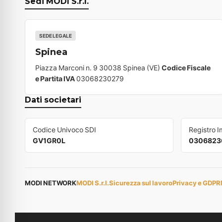
Sedi MODI S.r.l.
SEDE LEGALE
Spinea
Piazza Marconi n. 9 30038 Spinea (VE)
Codice Fiscale
e Partita IVA
03068230279
Dati societari
Codice Univoco SDI
Registro 
GV1GR0L
0306823
MODI NETWORK
MODI S.r.l.
Sicurezza sul lavoro
Privacy e GDPR