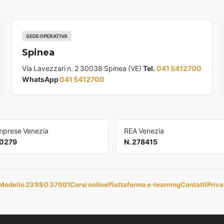
SEDE OPERATIVA
Spinea
Via Lavezzari n. 2 30038 Spinea (VE)
Tel.
041 5412700
WhatsApp
041 5412700
Imprese Venezia
REA Venezia
0279
N. 278415
Modello 231
ISO 37001
Corsi online
Piattaforma e-learning
Contatti
Priva