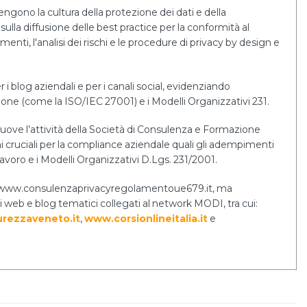
tengono la cultura della protezione dei dati e della
sulla diffusione delle best practice per la conformità al
i, l'analisi dei rischi e le procedure di privacy by design e
r i blog aziendali e per i canali social, evidenziando
tione (come la ISO/IEC 27001) e i Modelli Organizzativi 231.
uove l’attività della Società di Consulenza e Formazione
cruciali per la compliance aziendale quali gli adempimenti
lavoro e i Modelli Organizzativi D.Lgs. 231/2001.
ernet www.consulenzaprivacyregolamentoue679.it, ma
i web e blog tematici collegati al network MODI, tra cui:
rezzaveneto.it
,
www.corsionlineitalia.it
e