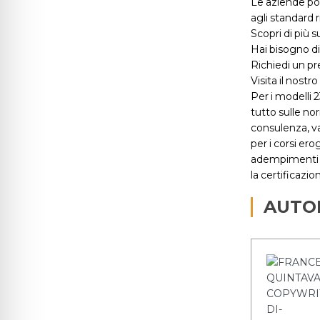
Le aziende pot
agli standard r
Scopri di più
Hai bisogno d
Richiedi un p
Visita il nostr
Per i modelli 
tutto sulle no
consulenza, va
per i corsi ero
adempimenti 
la certificazi
AUTO