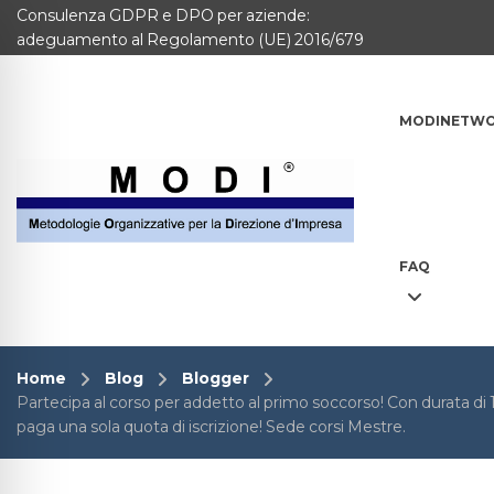
Consulenza GDPR e DPO per aziende:
MODINETWORK
adeguamento al Regolamento (UE) 2016/679
Home
MODINETW
Compliance
Chi Siamo
Corsi
FAQ
CONTATTACI
Questionario
Home
Blog
Blogger
Partecipa al corso per addetto al primo soccorso! Con durata di 
Blog e info
paga una sola quota di iscrizione! Sede corsi Mestre.
FAQ