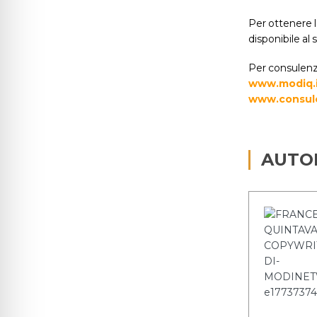
Per ottenere l
disponibile a
Per consulenze
www.modiq.
www.consule
AUTO