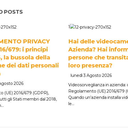
D POSTS
1
MENTO PRIVACY
Hai delle videocame
/679: i principi
Azienda? Hai inform
5, la bussola della
persone che transit
e dei dati personali
loro presenza?
a
lunedì 3 Agosto 2026
 Agosto 2026
Videosorveglianza in azienda: c
Regolamento (UE) 2016/679 
o (UE) 2016/679 (GDPR),
Quando un’azienda installa v
tutti gli Stati membri dal 2018,
le…
n…