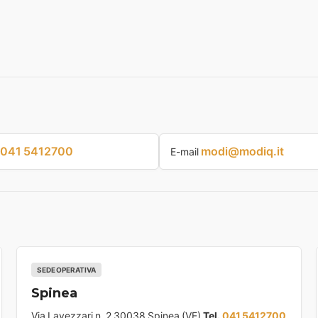
041 5412700
modi@modiq.it
E-mail
SEDE OPERATIVA
Spinea
Via Lavezzari n. 2 30038 Spinea (VE)
Tel.
041 5412700