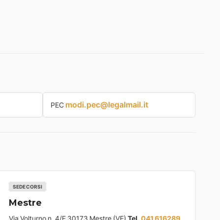
modi.pec@legalmail.it
PEC
SEDE CORSI
Mestre
Via Volturno n. 4/E 30173 Mestre (VE)
Tel.
041 616289