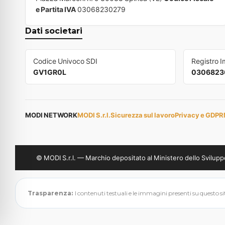
e Partita IVA
03068230279
Dati societari
Codice Univoco SDI
Registro 
GV1GR0L
0306823
MODI NETWORK
MODI S.r.l.
Sicurezza sul lavoro
Privacy e GDPR
© MODI S.r.l. — Marchio depositato al Ministero dello Svil
Trasparenza:
I contenuti testuali e le immagini presenti su questo sito