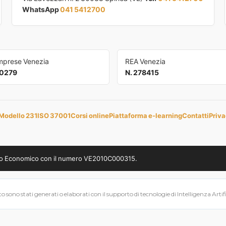
WhatsApp
041 5412700
Imprese Venezia
REA Venezia
0279
N. 278415
Modello 231
ISO 37001
Corsi online
Piattaforma e-learning
Contatti
Priva
uppo Economico con il numero VE2010C000315.
 sono stati generati o elaborati con il supporto di tecnologie di Intelligenza Artifici