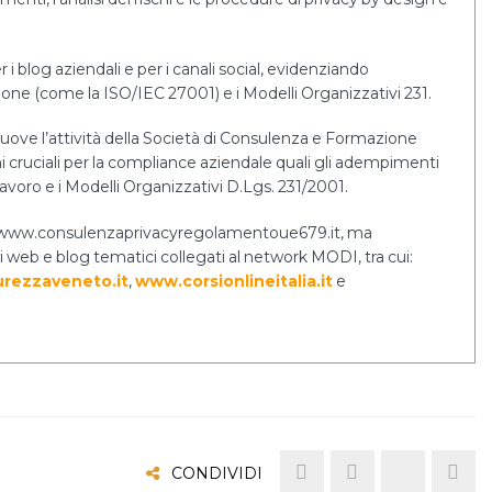
r i blog aziendali e per i canali social, evidenziando
tione (come la ISO/IEC 27001) e i Modelli Organizzativi 231.
uove l’attività della Società di Consulenza e Formazione
cruciali per la compliance aziendale quali gli adempimenti
lavoro e i Modelli Organizzativi D.Lgs. 231/2001.
ernet www.consulenzaprivacyregolamentoue679.it, ma
i web e blog tematici collegati al network MODI, tra cui:
rezzaveneto.it
,
www.corsionlineitalia.it
e
CONDIVIDI