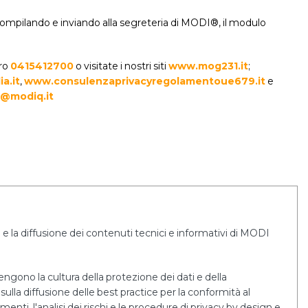
 compilando e inviando alla segreteria di MODI®, il modulo
ero
0415412700
o visitate i nostri siti
www.mog231.it
;
a.it
,
www.consulenzaprivacyregolamentoue679.it
e
@modiq.it
e la diffusione dei contenuti tecnici e informativi di MODI
tengono la cultura della protezione dei dati e della
sulla diffusione delle best practice per la conformità al
i, l'analisi dei rischi e le procedure di privacy by design e