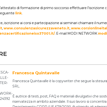
’attestato di formazione di primo soccorso effettuare l’iscrizione
l seguente
link
.
, iscrizione ai corsi e partecipazione ai seminari chiamare il num
it
,
www.consulenzasicurezzaveneto.it
,
www.corsionlineitali
nzacertificazioneiso37001.it/
. E-mail MODI NETWORK
modi
RE
Francesca Quintavalle
Francesca Quintavalle è la copywriter che segue la stesura 
SRL.
È autrice di testi, post, FAQ e materiali divulgativi che sos
riservatezza in ambito aziendale. Il suo lavoro si concentra 
Regolamento GDPR (UE 679/2016), illustrando gli adempiment