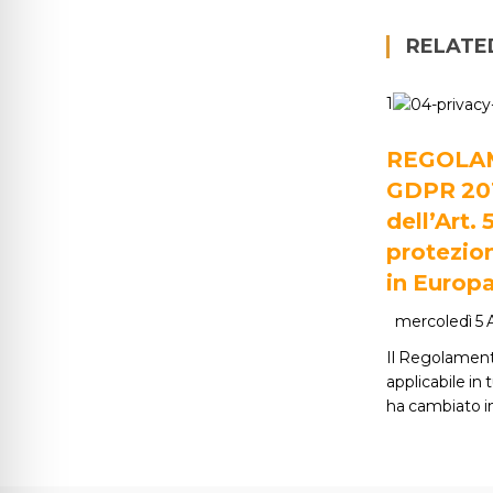
RELATE
1
REGOLA
GDPR 2016
dell’Art. 
protezion
in Europ
mercoledì 5
Il Regolament
applicabile in 
ha cambiato i