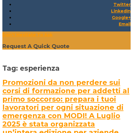
Twitter
LinkedIn
Google+
Email
Don't Hesitate To Ask
Request A Quick Quote
Tag:
esperienza
Promozioni da non perdere sui
corsi di formazione per addetti al
primo soccorso: prepara i tuoi
lavoratori per ogni situazione di
emergenza con MODI! A Luglio
2025 è stata organizzata
un’intera edizione per aziende