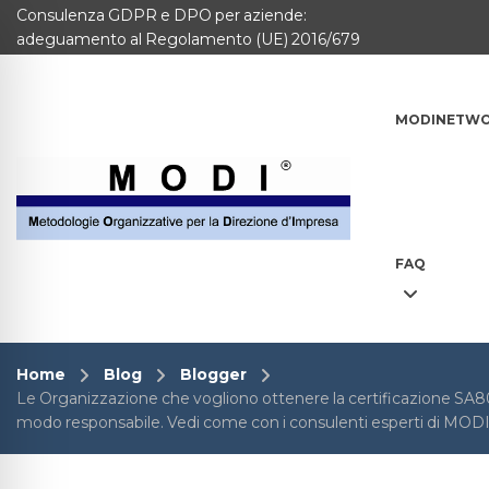
Consulenza GDPR e DPO per aziende:
MODINETWORK
adeguamento al Regolamento (UE) 2016/679
Home
MODINETW
Compliance
Chi Siamo
Corsi
FAQ
CONTATTACI
Questionario
Home
Blog
Blogger
Le Organizzazione che vogliono ottenere la certificazione SA8
Blog e info
modo responsabile. Vedi come con i consulenti esperti di MODI 
FAQ