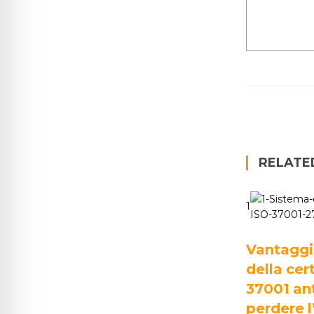
RELATE
1
Vantaggi
della cer
37001 an
perdere l