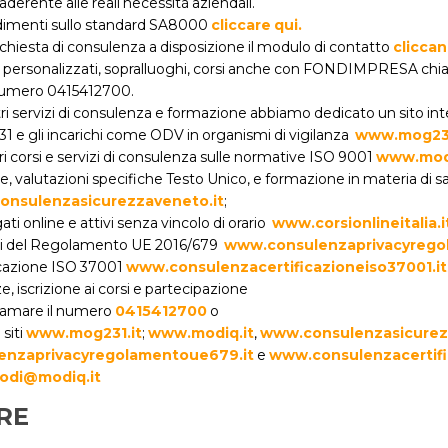
aderente alle reali necessità aziendali.
dimenti sullo standard SA8000
cliccare qui.
richiesta di consulenza a disposizione il modulo di contatto
cliccan
i personalizzati, sopralluoghi, corsi anche con FONDIMPRESA ch
numero 0415412700.
stri servizi di consulenza e formazione abbiamo dedicato un sito int
231 e gli incarichi come ODV in organismi di vigilanza
www.mog231
stri corsi e servizi di consulenza sulle normative ISO 9001
www.modi
, valutazioni specifiche Testo Unico, e formazione in materia di sa
nsulenzasicurezzaveneto.it
;
gati online e attivi senza vincolo di orario
www.corsionlineitalia.i
ghi del Regolamento UE 2016/679
www.consulenzaprivacyrego
ificazione ISO 37001
www.consulenzacertificazioneiso37001.it
, iscrizione ai corsi e partecipazione
hiamare il numero
0415412700
o
 siti
www.mog231.it
;
www.modiq.it
,
www.consulenzasicurez
nzaprivacyregolamentoue679.it
e
www.consulenzacertifi
odi@modiq.it
RE