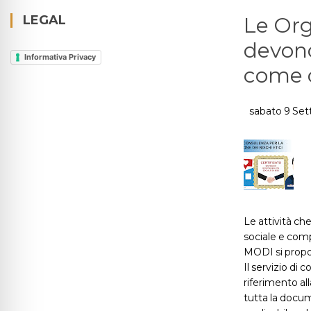
LEGAL
Le Org
devono
Informativa Privacy
come c
sabato 9 Se
Le attività ch
sociale e comp
MODI si propo
Il servizio di 
riferimento al
tutta la docum