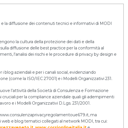
e la diffusione dei contenuti tecnici e informativi di MODI
tengono la cultura della protezione dei dati e della
sulla diffusione delle best practice per la conformità al
i, l'analisi dei rischi e le procedure di privacy by design e
r i blog aziendali e per i canali social, evidenziando
tione (come la ISO/IEC 27001) e i Modelli Organizzativi 231.
uove l’attività della Società di Consulenza e Formazione
cruciali per la compliance aziendale quali gli adempimenti
lavoro e i Modelli Organizzativi D.Lgs. 231/2001.
ernet www.consulenzaprivacyregolamentoue679.it, ma
i web e blog tematici collegati al network MODI, tra cui:
rezzaveneto.it
,
www.corsionlineitalia.it
e