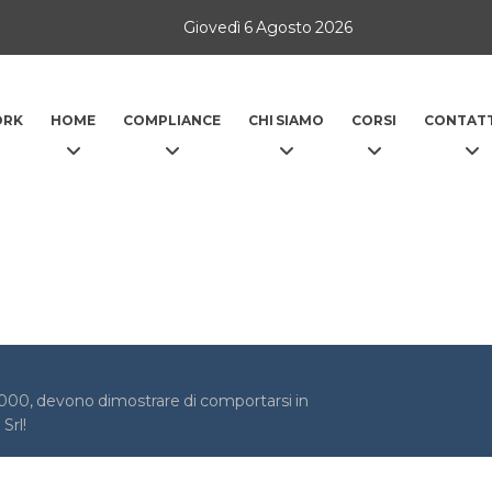
Giovedì 6 Agosto 2026
ORK
HOME
COMPLIANCE
CHI SIAMO
CORSI
CONTATT
000, devono dimostrare di comportarsi in
Srl!