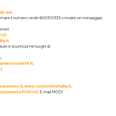
do qui.
iamare il numero verde 800300333 o inviare un messaggio
ernet.
.it
;
q.it
;
lute e sicurezza nei luoghi di
t
,
lamentoue679.it
;
.
t
zaveneto.it
,
www.corsionlineitalia.it
,
cazioneiso37001.it/
. E-mail MODI