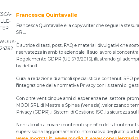
Francesca Quintavalle
Francesca Quintavalle è la copywriter che segue la stesura 
SRL.
È autrice di testi, post, FAQ e materiali divulgativi che sos
riservatezza in ambito aziendale. Il suo lavoro si concentra 
Regolamento GDPR (UE 679/2016), illustrando gli adempiment
by default.
Cura la redazione di articoli specialistici e contenuti SEO pe
l'integrazione della normativa Privacy con i sistemi di ges
Con oltre venticinque anni di esperienza nel settore, prom
MODI SRL di Mestre e Spinea (Venezia), valorizzando temi 
Privacy (GDPR), i Sistemi di Gestione ISO, la sicurezza sul 
Non si limita a curare i contenuti specifici del sito int
supervisiona l'aggiornamento informativo degli altri portal
www.mog231.it
,
www.modiq.it
,
www.consulenzasicu