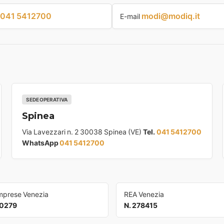
041 5412700
modi@modiq.it
E-mail
SEDE OPERATIVA
Spinea
Via Lavezzari n. 2 30038 Spinea (VE)
Tel.
041 5412700
WhatsApp
041 5412700
Imprese Venezia
REA Venezia
0279
N. 278415