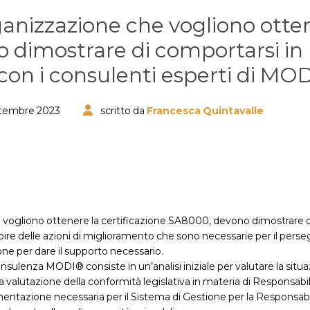
anizzazione che vogliono otten
 dimostrare di comportarsi in
on i consulenti esperti di MODI
ttembre 2023
scritto da
Francesca Quintavalle
e vogliono ottenere la certificazione SA8000, devono dimostrare d
ire delle azioni di miglioramento che sono necessarie per il persegu
ne per dare il supporto necessario.
consulenza MODI® consiste in un’analisi iniziale per valutare la situ
la valutazione della conformità legislativa in materia di Responsabi
entazione necessaria per il Sistema di Gestione per la Responsabil