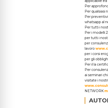
applicabile ed 
Per approfon
Per qualsiasi 
Per preventiv
whatsapp al 
Per tutti i no
Per i modelli 
per tutti i no
per consulenze
lavoro
www.co
per i corsi ero
per gli obbli
Per il la cert
Per consulenze
ai seminari c
visitate i nostri
www.consule
NETWORK
m
AUTO