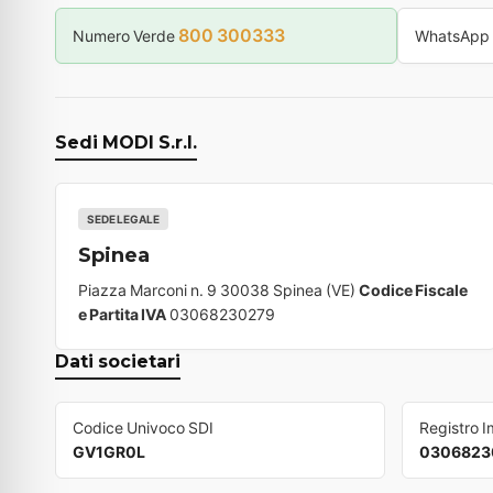
800 300333
Numero Verde
WhatsApp
Sedi MODI S.r.l.
SEDE LEGALE
Spinea
Piazza Marconi n. 9 30038 Spinea (VE)
Codice Fiscale
e Partita IVA
03068230279
Dati societari
Codice Univoco SDI
Registro 
GV1GR0L
0306823