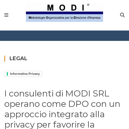
MODINETWORK
Home
Compliance
Chi Siamo
LEGAL
Corsi
Informativa Privacy
CONTATTACI
I consulenti di MODI SRL
Questionario
operano come DPO con un
Blog e info
approccio integrato alla
privacy per favorire la
FAQ