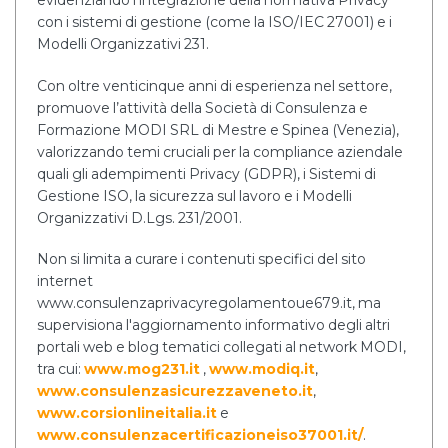
evidenziando l'integrazione della normativa Privacy
con i sistemi di gestione (come la ISO/IEC 27001) e i
Modelli Organizzativi 231.
Con oltre venticinque anni di esperienza nel settore,
promuove l’attività della Società di Consulenza e
Formazione MODI SRL di Mestre e Spinea (Venezia),
valorizzando temi cruciali per la compliance aziendale
quali gli adempimenti Privacy (GDPR), i Sistemi di
Gestione ISO, la sicurezza sul lavoro e i Modelli
Organizzativi D.Lgs. 231/2001.
Non si limita a curare i contenuti specifici del sito
internet
www.consulenzaprivacyregolamentoue679.it, ma
supervisiona l'aggiornamento informativo degli altri
portali web e blog tematici collegati al network MODI,
tra cui:
www.mog231.it
,
www.modiq.it
,
www.consulenzasicurezzaveneto.it
,
www.corsionlineitalia.it
e
www.consulenzacertificazioneiso37001.it/
.