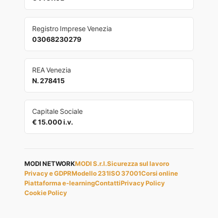
Registro Imprese Venezia
03068230279
REA Venezia
N. 278415
Capitale Sociale
€ 15.000 i.v.
MODI NETWORK
MODI S.r.l.
Sicurezza sul lavoro
Privacy e GDPR
Modello 231
ISO 37001
Corsi online
Piattaforma e-learning
Contatti
Privacy Policy
Cookie Policy