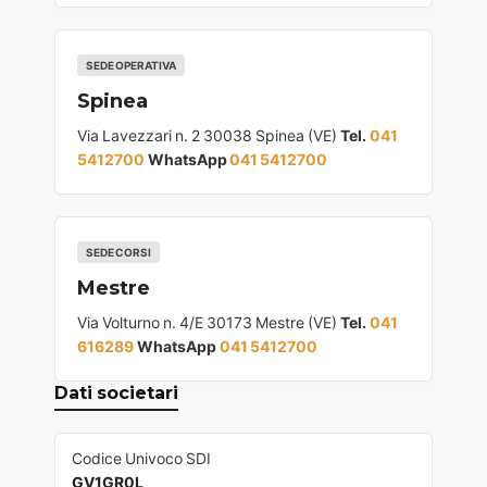
SEDE OPERATIVA
Spinea
Via Lavezzari n. 2 30038 Spinea (VE)
Tel.
041
5412700
WhatsApp
041 5412700
SEDE CORSI
Mestre
Via Volturno n. 4/E 30173 Mestre (VE)
Tel.
041
616289
WhatsApp
041 5412700
Dati societari
Codice Univoco SDI
GV1GR0L