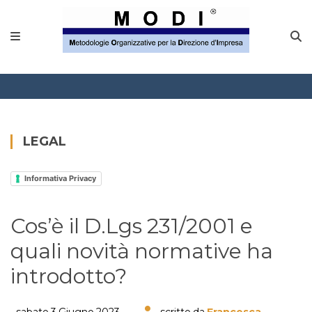
MODINETWORK
Home
Compliance
Chi Siamo
LEGAL
Corsi
Informativa Privacy
CONTATTACI
Cos’è il D.Lgs 231/2001 e
Questionario
quali novità normative ha
Blog e info
introdotto?
FAQ
sabato 3 Giugno 2023
scritto da
Francesca