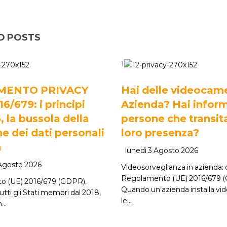
D POSTS
1
MENTO PRIVACY
Hai delle videocame
/679: i principi
Azienda? Hai inform
5, la bussola della
persone che transit
e dei dati personali
loro presenza?
a
lunedì 3 Agosto 2026
 Agosto 2026
Videosorveglianza in azienda: c
Regolamento (UE) 2016/679 
o (UE) 2016/679 (GDPR),
Quando un’azienda installa v
tutti gli Stati membri dal 2018,
le…
n…