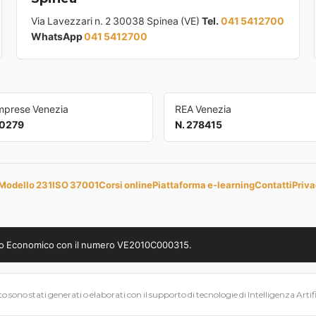
Via Lavezzari n. 2 30038 Spinea (VE)
Tel.
041 5412700
WhatsApp
041 5412700
Imprese Venezia
REA Venezia
0279
N. 278415
Modello 231
ISO 37001
Corsi online
Piattaforma e-learning
Contatti
Priva
uppo Economico con il numero VE2010C000315.
 sono stati generati o elaborati con il supporto di tecnologie di Intelligenza Artifici