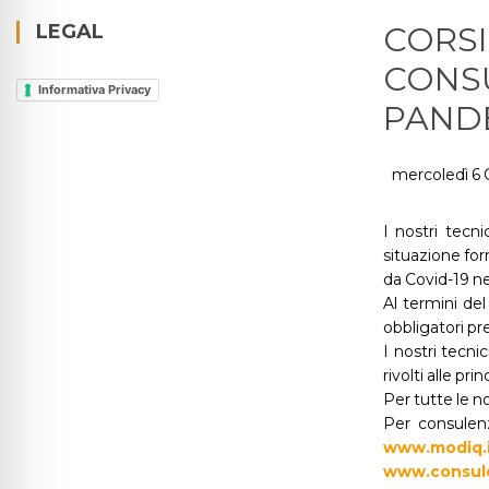
LEGAL
CORSI
CONSU
Informativa Privacy
PANDE
mercoledì 6 
I nostri tecn
situazione fo
da Covid-19 ne
Al termini del
obbligatori pr
I nostri tecn
rivolti alle pr
Per tutte le n
Per consulenz
www.modiq.
www.consule