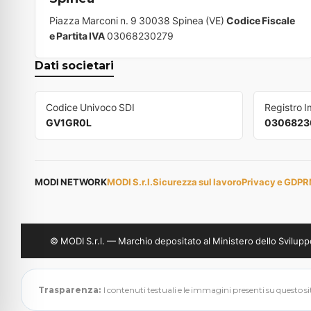
Piazza Marconi n. 9 30038 Spinea (VE)
Codice Fiscale
e Partita IVA
03068230279
Dati societari
Codice Univoco SDI
Registro 
GV1GR0L
0306823
MODI NETWORK
MODI S.r.l.
Sicurezza sul lavoro
Privacy e GDPR
© MODI S.r.l. — Marchio depositato al Ministero dello Svil
Trasparenza:
I contenuti testuali e le immagini presenti su questo sito