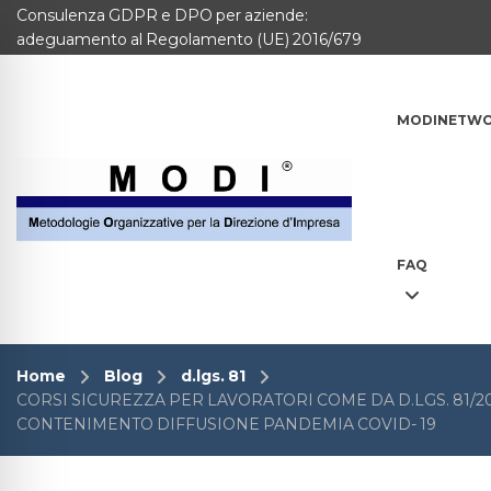
Consulenza GDPR e DPO per aziende:
MODINETWORK
adeguamento al Regolamento (UE) 2016/679
Home
MODINETW
Compliance
Chi Siamo
Corsi
FAQ
CONTATTACI
Questionario
Home
Blog
d.lgs. 81
CORSI SICUREZZA PER LAVORATORI COME DA D.LGS. 81/
Blog e info
CONTENIMENTO DIFFUSIONE PANDEMIA COVID- 19
FAQ