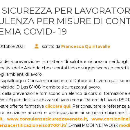
 SICUREZZA PER LAVORATORI
LENZA PER MISURE DI CON
MIA COVID- 19
Ottobre 2021
scritto da
Francesca Quintavalle
ici della prevenzione in materia di salute e sicurezza nei luoghi
rmativa delle Aziende che ci contattano e suggeriscono le corrett
gli ambienti di lavoro.
 sopralluogo i Consulenti indicano al Datore di Lavoro quali sono
evisti dal D.Lgs 81/08 in ambito sicurezza sul lavoro.
ici della prevenzione forniscono un elenco di corsi di formazio
incipali figure della sicurezza sul lavoro come Datore di Lavoro RSPP
ostre offerte formative
cliccare qui.
Per consultare le referenze at
e, iscrizione ai corsi e partecipazione ai seminari chiamare 
it
,
www.consulenzasicurezzaveneto.it
,
www.corsionlineit
nzacertificazioneiso37001.it/
. E-mail MODI NETWORK
modi