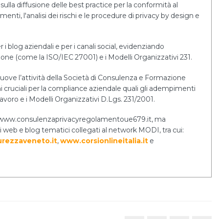
sulla diffusione delle best practice per la conformità al
i, l'analisi dei rischi e le procedure di privacy by design e
r i blog aziendali e per i canali social, evidenziando
tione (come la ISO/IEC 27001) e i Modelli Organizzativi 231.
uove l’attività della Società di Consulenza e Formazione
cruciali per la compliance aziendale quali gli adempimenti
lavoro e i Modelli Organizzativi D.Lgs. 231/2001.
ernet www.consulenzaprivacyregolamentoue679.it, ma
i web e blog tematici collegati al network MODI, tra cui:
rezzaveneto.it
,
www.corsionlineitalia.it
e