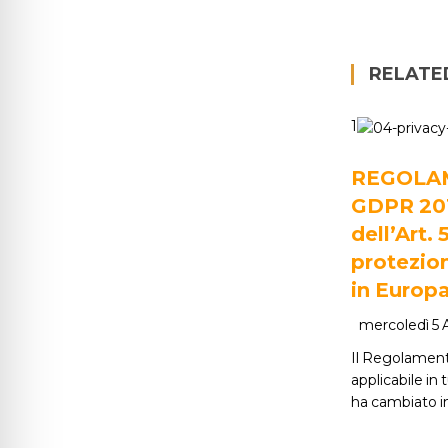
RELATE
1
REGOLA
GDPR 2016
dell’Art. 
protezion
in Europ
mercoledì 5
Il Regolament
applicabile in 
ha cambiato i