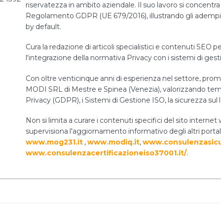
riservatezza in ambito aziendale. Il suo lavoro si concentra 
Regolamento GDPR (UE 679/2016), illustrando gli adempiment
by default.
Cura la redazione di articoli specialistici e contenuti SEO pe
l'integrazione della normativa Privacy con i sistemi di ges
Con oltre venticinque anni di esperienza nel settore, prom
MODI SRL di Mestre e Spinea (Venezia), valorizzando temi 
Privacy (GDPR), i Sistemi di Gestione ISO, la sicurezza sul 
Non si limita a curare i contenuti specifici del sito int
supervisiona l'aggiornamento informativo degli altri portal
www.mog231.it
,
www.modiq.it
,
www.consulenzasicu
www.consulenzacertificazioneiso37001.it/
.