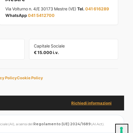
Via Volturno n. 4/E 30173 Mestre (VE)
Tel.
041 616289
WhatsApp
041 5412700
Capitale Sociale
€ 15.000 i.v.
cy Policy
Cookie Policy
Richiedi informazioni
ale (AI), ai sensi del
Regolamento (UE) 2024/1689
(AI Act).