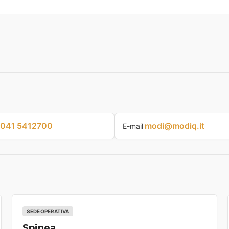
041 5412700
modi@modiq.it
E-mail
SEDE OPERATIVA
Spinea