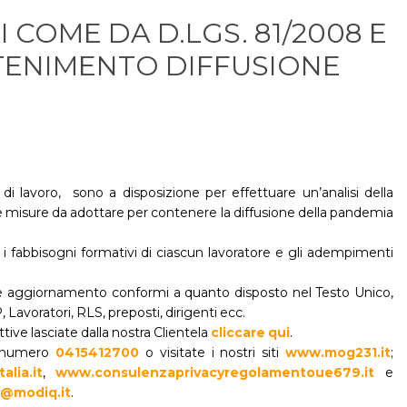
 COME DA D.LGS. 81/2008 E
TENIMENTO DIFFUSIONE
 di lavoro, sono a disposizione per effettuare un’analisi della
e misure da adottare per contenere la diffusione della pandemia
 i fabbisogni formativi di ciascun lavoratore e gli adempimenti
ne e aggiornamento conformi a quanto disposto nel Testo Unico,
, Lavoratori, RLS, preposti, dirigenti ecc.
tive lasciate dalla nostra Clientela
cliccare qui
.
il numero
0415412700
o visitate i nostri siti
www.mog231.it
;
alia.it
,
www.consulenzaprivacyregolamentoue679.it
e
@modiq.it
.