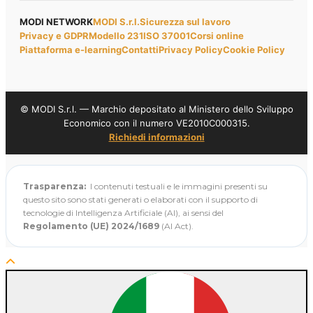
MODI NETWORK
MODI S.r.l.
Sicurezza sul lavoro
Privacy e GDPR
Modello 231
ISO 37001
Corsi online
Piattaforma e-learning
Contatti
Privacy Policy
Cookie Policy
© MODI S.r.l. — Marchio depositato al Ministero dello Sviluppo
Economico con il numero VE2010C000315.
Richiedi informazioni
Trasparenza:
I contenuti testuali e le immagini presenti su
questo sito sono stati generati o elaborati con il supporto di
tecnologie di Intelligenza Artificiale (AI), ai sensi del
Regolamento (UE) 2024/1689
(AI Act).