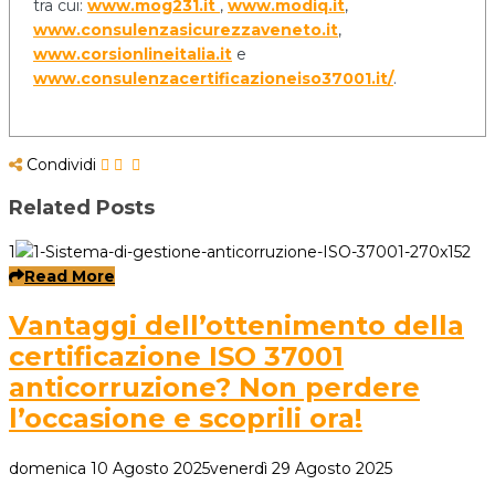
tra cui:
www.mog231.it
,
www.modiq.it
,
www.consulenzasicurezzaveneto.it
,
www.corsionlineitalia.it
e
www.consulenzacertificazioneiso37001.it/
.
Condividi
Related Posts
1
Read More
Vantaggi dell’ottenimento della
certificazione ISO 37001
anticorruzione? Non perdere
l’occasione e scoprili ora!
domenica 10 Agosto 2025
venerdì 29 Agosto 2025