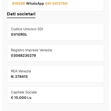
616289
WhatsApp
041 5412700
Dati societari
Codice Univoco SDI
GV1GR0L
Registro Imprese Venezia
03068230279
REA Venezia
N. 278415
Capitale Sociale
€ 15.000 i.v.