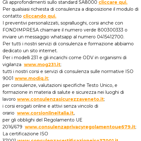
Gli approfondimenti sullo standard SA8000
cliccare qui.
Per qualsiasi richiesta di consulenza a disposizione il modulo di
contatto
cliccando qui.
I preventivi personalizzati, sopralluoghi, corsi anche con
FONDIMPRESA chiamare il numero verde 800300333 o
inviare un messaggio whatsapp al numero 0415412700.
Per tutti i nostri servizi di consulenza e formazione abbiamo
dedicato un sito internet.
Per i modelli 231 e gli incarichi come ODV in organismi di
vigilanza
www.mog231.it
;
tutti i nostri corsi e servizi di consulenza sulle normative ISO
9001
www.modiq.it
;
per consulenze, valutazioni specifiche Testo Unico, e
formazione in materia di salute e sicurezza nei luoghi di
lavoro
www.consulenzasicurezzaveneto.it
;
i corsi erogati online e attivi senza vincolo di
orario
www.corsionlineitalia.it
,
per gli obblighi del Regolamento UE
2016/679
www.consulenzaprivacyregolamentoue679.it
;
La certificazione ISO
37001
www.consulenzacertificazioneiso37001.it
.