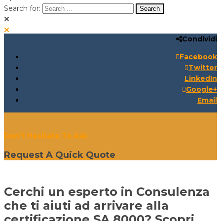
Search for:
Condividi
Search for:
Search:
Facebook
Twitter
LinkedIn
Google+
Email
Don't Hesitate To Ask
Request A Quick Quote
Cerchi un esperto in Consulenza
che ti aiuti ad arrivare alla
certificazione SA 8000? Scopri