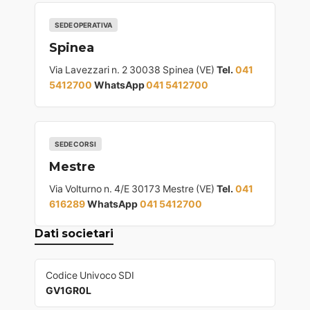
SEDE OPERATIVA
Spinea
Via Lavezzari n. 2 30038 Spinea (VE)
Tel.
041
5412700
WhatsApp
041 5412700
SEDE CORSI
Mestre
Via Volturno n. 4/E 30173 Mestre (VE)
Tel.
041
616289
WhatsApp
041 5412700
Dati societari
Codice Univoco SDI
GV1GR0L