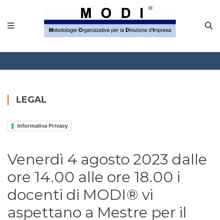
MODINETWORK
Home
Compliance
Chi Siamo
LEGAL
Corsi
Informativa Privacy
CONTATTACI
Venerdì 4 agosto 2023 dalle
Questionario
ore 14.00 alle ore 18.00 i
Blog e info
docenti di MODI® vi
aspettano a Mestre per il
FAQ