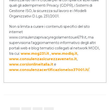
valorizzando temi cruciali per la compliance aziendale
quali gli adempimenti Privacy (GDPR), i Sistemi di
Gestione ISO, la sicurezza sul lavoro e i Modelli
Organizzativi D.Lgs. 231/2001.
Non si limita a curare i contenuti specifici del sito
internet
www.consulenzaprivacyregolamentoue679.it, ma
supervisiona l'aggiornamento informativo degli altri
portali web e blog tematici collegati al network MODI,
tra cui:
www.mog231.it
,
www.modiq.it
,
www.consulenzasicurezzaveneto.it
,
www.corsionlineitalia.it
e
www.consulenzacertificazioneiso37001.it/
.