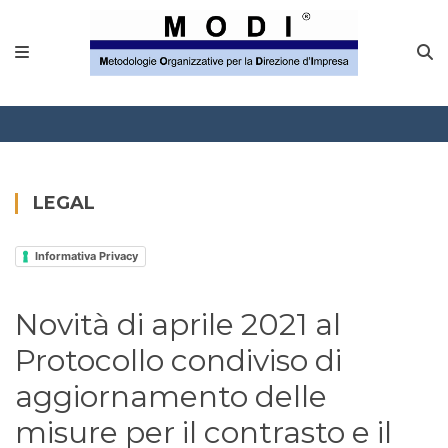
MODINETWORK
Home
Compliance
Chi Siamo
LEGAL
Corsi
Informativa Privacy
CONTATTACI
Novità di aprile 2021 al
Questionario
Protocollo condiviso di
Blog e info
aggiornamento delle
misure per il contrasto e il
FAQ