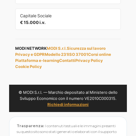
Capitale Sociale
€ 15.000 i.v.
MODI NETWORK
MODI S.r.l.
Sicurezza sul lavoro
Privacy e GDPR
Modello 231
ISO 37001
Corsi online
Piattaforma e-learning
Contatti
Privacy Policy
Cookie Policy
© MODI S.r.l. — Marchio depositato al Ministero dello
Sviluppo Economico con il numero VE2010C000315.
Richiedi informazioni
Trasparenza:
I contenuti testuali e le immagini presenti
su questo sito sono stati generati o elaborati con il supporto