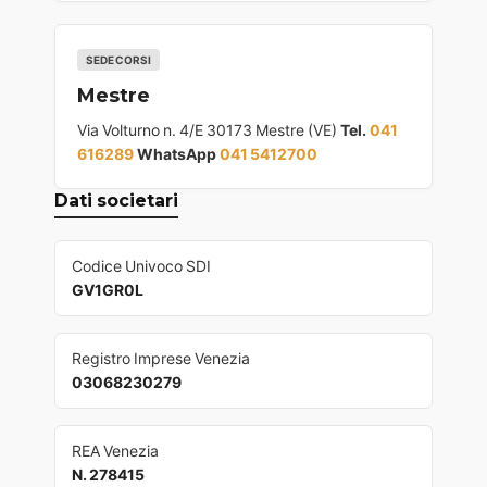
SEDE CORSI
Mestre
Via Volturno n. 4/E 30173 Mestre (VE)
Tel.
041
616289
WhatsApp
041 5412700
Dati societari
Codice Univoco SDI
GV1GR0L
Registro Imprese Venezia
03068230279
REA Venezia
N. 278415