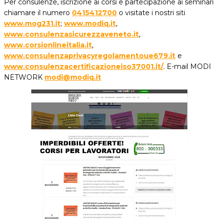
Per consulenze, iscrizione ai corsi e partecipazione ai seminari
chiamare il numero
0415412700
o visitate i nostri siti
www.mog231.it
;
www.modiq.it
,
www.consulenzasicurezzaveneto.it
,
www.corsionlineitalia.it
,
www.consulenzaprivacyregolamentoue679.it
e
www.consulenzacertificazioneiso37001.it/
. E-mail MODI
NETWORK
modi@modiq.it