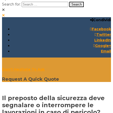
Search for:
Condividi
Search for:
Search:
Facebook
Twitter
LinkedIn
Google+
Email
Don't Hesitate To Ask
Request A Quick Quote
Il preposto della sicurezza deve
segnalare o interrompere le
lavorazioni in caso di pericolo?