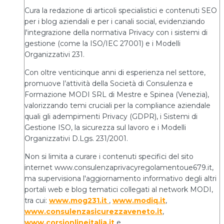
Cura la redazione di articoli specialistici e contenuti SEO
per i blog aziendali e per i canali social, evidenziando
l'integrazione della normativa Privacy con i sistemi di
gestione (come la ISO/IEC 27001) e i Modelli
Organizzativi 231.
Con oltre venticinque anni di esperienza nel settore,
promuove l’attività della Società di Consulenza e
Formazione MODI SRL di Mestre e Spinea (Venezia),
valorizzando temi cruciali per la compliance aziendale
quali gli adempimenti Privacy (GDPR), i Sistemi di
Gestione ISO, la sicurezza sul lavoro e i Modelli
Organizzativi D.Lgs. 231/2001.
Non si limita a curare i contenuti specifici del sito
internet www.consulenzaprivacyregolamentoue679.it,
ma supervisiona l'aggiornamento informativo degli altri
portali web e blog tematici collegati al network MODI,
tra cui:
www.mog231.it
,
www.modiq.it
,
www.consulenzasicurezzaveneto.it
,
www.corsionlineitalia.it
e