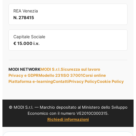
REA Venezia
N. 278415
Capitale Sociale
€ 15.000 i.v.
MODI NETWORK
MODI S.r.l.
Sicurezza sul lavoro
Privacy e GDPR
Modello 231
ISO 37001
Corsi online
Piattaforma e-learning
Contatti
Privacy Policy
Cookie Policy
© MODI S.r.l. — Marchio depositato al Ministero dello Sviluppo
Economico con il numero VE2010C000315.
Richiedi informazioni