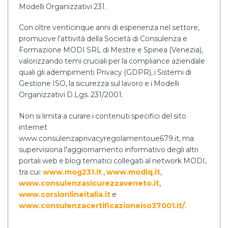
Modelli Organizzativi 231.
Con oltre venticinque anni di esperienza nel settore,
promuove l’attività della Società di Consulenza e
Formazione MODI SRL di Mestre e Spinea (Venezia),
valorizzando temi cruciali per la compliance aziendale
quali gli adempimenti Privacy (GDPR), i Sistemi di
Gestione ISO, la sicurezza sul lavoro e i Modelli
Organizzativi D.Lgs. 231/2001.
Non si limita a curare i contenuti specifici del sito
internet
www.consulenzaprivacyregolamentoue679.it, ma
supervisiona l'aggiornamento informativo degli altri
portali web e blog tematici collegati al network MODI,
tra cui:
www.mog231.it
,
www.modiq.it
,
www.consulenzasicurezzaveneto.it
,
www.corsionlineitalia.it
e
www.consulenzacertificazioneiso37001.it/
.