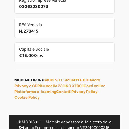
Registro Imprese Venezia
03068230279
REA Venezia
N. 278415
Capitale Sociale
€ 15.000 i.v.
MODI NETWORK
MODI S.r.l.
Sicurezza sul lavoro
Privacy e GDPR
Modello 231
ISO 37001
Corsi online
Piattaforma e-learning
Contatti
Privacy Policy
Cookie Policy
© MODI S.r.l. — Marchio depositato al Ministero dello
Sviluppo Economico con il numero VE2010C000315.