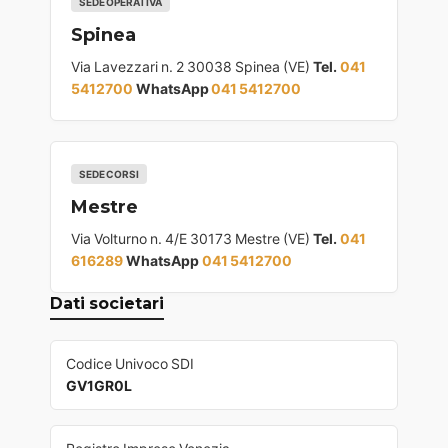
SEDE OPERATIVA
Spinea
Via Lavezzari n. 2 30038 Spinea (VE)
Tel.
041
5412700
WhatsApp
041 5412700
SEDE CORSI
Mestre
Via Volturno n. 4/E 30173 Mestre (VE)
Tel.
041
616289
WhatsApp
041 5412700
Dati societari
Codice Univoco SDI
GV1GR0L