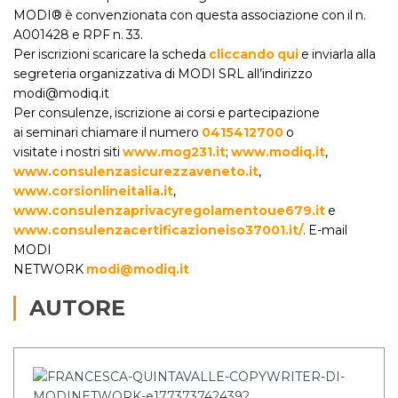
MODI® è convenzionata con questa associazione con il n.
A001428 e RPF n. 33.
Per iscrizioni scaricare la scheda
cliccando qui
e inviarla alla
segreteria organizzativa di MODI SRL all’indirizzo
modi@modiq.it
Per consulenze, iscrizione ai corsi e partecipazione
ai seminari chiamare il numero
0415412700
o
visitate i nostri siti
www.mog231.it
;
www.modiq.it
,
www.consulenzasicurezzaveneto.it
,
www.corsionlineitalia.it
,
www.consulenzaprivacyregolamentoue679.it
e
www.consulenzacertificazioneiso37001.it/
. E-mail
MODI
NETWORK
modi@modiq.it
AUTORE