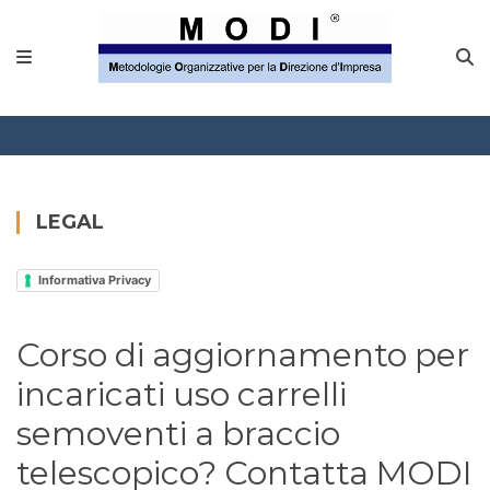
MODINETWORK
Home
Compliance
Chi Siamo
LEGAL
Corsi
Informativa Privacy
CONTATTACI
Corso di aggiornamento per
Questionario
incaricati uso carrelli
Blog e info
semoventi a braccio
telescopico? Contatta MODI
FAQ