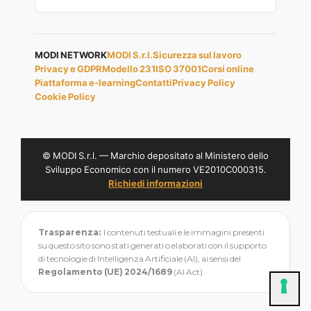
MODI NETWORK
MODI S.r.l.
Sicurezza sul lavoro
Privacy e GDPR
Modello 231
ISO 37001
Corsi online
Piattaforma e-learning
Contatti
Privacy Policy
Cookie Policy
© MODI S.r.l. — Marchio depositato al Ministero dello
Sviluppo Economico con il numero VE2010C000315.
Richiedi informazioni
Trasparenza:
I contenuti testuali e le immagini presenti
su questo sito sono stati generati o elaborati con il supporto
di tecnologie di Intelligenza Artificiale (AI), ai sensi del
Regolamento (UE) 2024/1689
(AI Act).