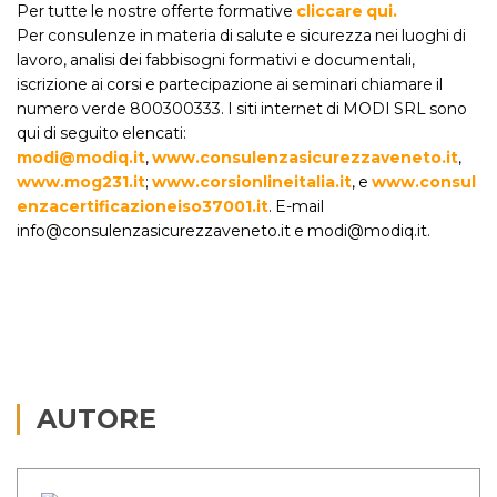
Per tutte le nostre offerte formative
cliccare qui.
Per consulenze in materia di salute e sicurezza nei luoghi di
lavoro, analisi dei fabbisogni formativi e documentali,
iscrizione ai corsi e partecipazione ai seminari chiamare il
numero verde 800300333. I siti internet di MODI SRL sono
qui di seguito elencati:
modi@modiq.it
,
www.consulenzasicurezzaveneto.it
,
www.mog231.it
;
www.corsionlineitalia.it
, e
www.consul
enzacertificazioneiso37001.it
. E-mail
info@consulenzasicurezzaveneto.it e modi@modiq.it.
AUTORE