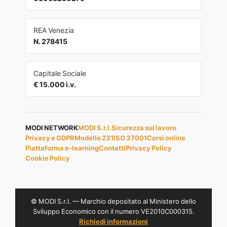
REA Venezia
N. 278415
Capitale Sociale
€ 15.000 i.v.
MODI NETWORK
MODI S.r.l.
Sicurezza sul lavoro
Privacy e GDPR
Modello 231
ISO 37001
Corsi online
Piattaforma e-learning
Contatti
Privacy Policy
Cookie Policy
© MODI S.r.l. — Marchio depositato al Ministero dello
Sviluppo Economico con il numero VE2010C000315.
Richiedi informazioni