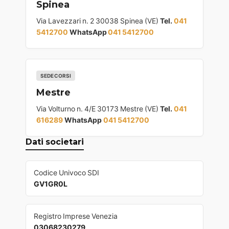
Spinea
Via Lavezzari n. 2 30038 Spinea (VE)
Tel.
041
5412700
WhatsApp
041 5412700
SEDE CORSI
Mestre
Via Volturno n. 4/E 30173 Mestre (VE)
Tel.
041
616289
WhatsApp
041 5412700
Dati societari
Codice Univoco SDI
GV1GR0L
Registro Imprese Venezia
03068230279