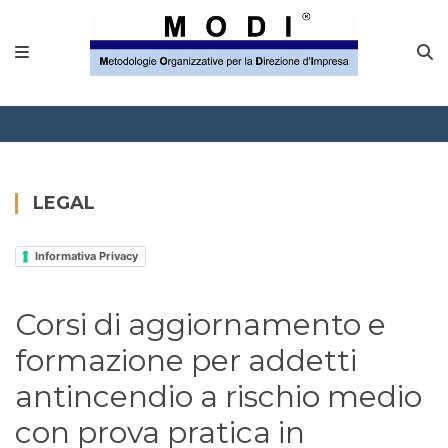
MODINETWORK
Home
Compliance
Chi Siamo
LEGAL
Corsi
Informativa Privacy
CONTATTACI
Corsi di aggiornamento e
Questionario
formazione per addetti
Blog e info
antincendio a rischio medio
con prova pratica in
FAQ