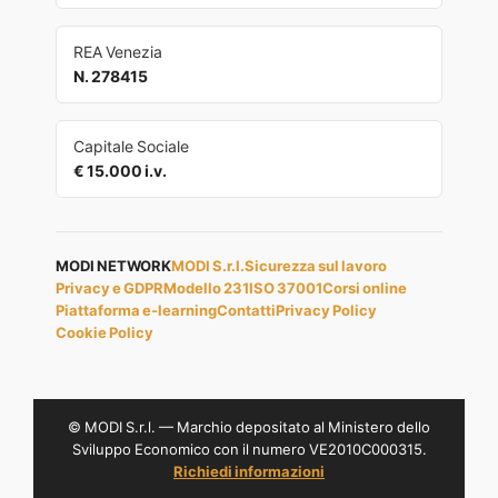
REA Venezia
N. 278415
Capitale Sociale
€ 15.000 i.v.
MODI NETWORK
MODI S.r.l.
Sicurezza sul lavoro
Privacy e GDPR
Modello 231
ISO 37001
Corsi online
Piattaforma e-learning
Contatti
Privacy Policy
Cookie Policy
© MODI S.r.l. — Marchio depositato al Ministero dello
Sviluppo Economico con il numero VE2010C000315.
Richiedi informazioni