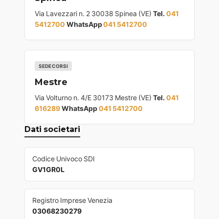
Via Lavezzari n. 2 30038 Spinea (VE)
Tel.
041
5412700
WhatsApp
041 5412700
SEDE CORSI
Mestre
Via Volturno n. 4/E 30173 Mestre (VE)
Tel.
041
616289
WhatsApp
041 5412700
Dati societari
Codice Univoco SDI
GV1GR0L
Registro Imprese Venezia
03068230279