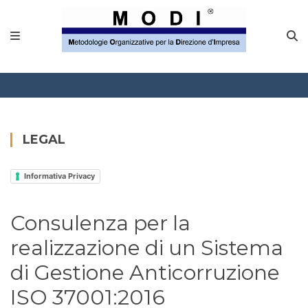
MODINETWORK
Home
Compliance
Chi Siamo
LEGAL
Corsi
Informativa Privacy
CONTATTACI
Consulenza per la
Questionario
realizzazione di un Sistema
Blog e info
di Gestione Anticorruzione
ISO 37001:2016
FAQ