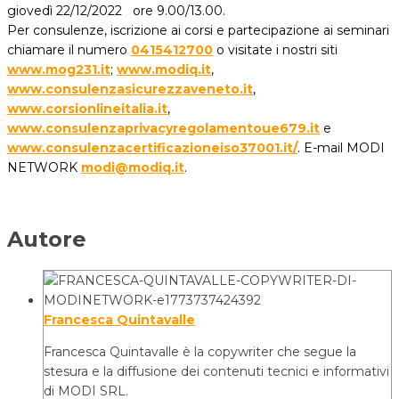
giovedì 22/12/2022 ore 9.00/13.00.
Per consulenze, iscrizione ai corsi e partecipazione ai seminari
chiamare il numero
0415412700
o visitate i nostri siti
www.mog231.it
;
www.modiq.it
,
www.consulenzasicurezzaveneto.it
,
www.corsionlineitalia.it
,
www.consulenzaprivacyregolamentoue679.it
e
www.consulenzacertificazioneiso37001.it/
. E-mail MODI
NETWORK
modi@modiq.it
.
Autore
Francesca Quintavalle
Francesca Quintavalle è la copywriter che segue la
stesura e la diffusione dei contenuti tecnici e informativi
di MODI SRL.