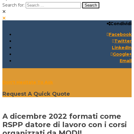
Search for:
Condividi
Search for:
Search:
Facebook
Twitter
LinkedIn
Google+
Email
Don't Hesitate To Ask
Request A Quick Quote
A dicembre 2022 formati come
RSPP datore di lavoro con i corsi
organizzati da MODI!