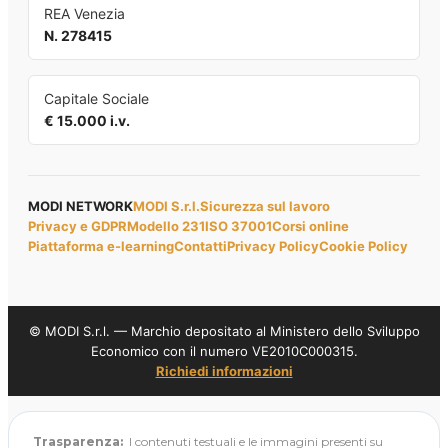
REA Venezia
N. 278415
Capitale Sociale
€ 15.000 i.v.
MODI NETWORK
MODI S.r.l.
Sicurezza sul lavoro
Privacy e GDPR
Modello 231
ISO 37001
Corsi online
Piattaforma e-learning
Contatti
Privacy Policy
Cookie Policy
© MODI S.r.l. — Marchio depositato al Ministero dello Sviluppo
Economico con il numero VE2010C000315.
Richiedi informazioni
Trasparenza:
I contenuti testuali e le immagini presenti su