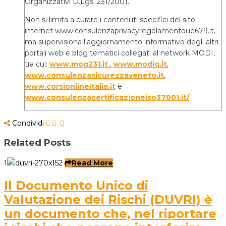
Organizzativi D.Lgs. 231/2001.
Non si limita a curare i contenuti specifici del sito
internet www.consulenzaprivacyregolamentoue679.it,
ma supervisiona l'aggiornamento informativo degli altri
portali web e blog tematici collegati al network MODI,
tra cui:
www.mog231.it
,
www.modiq.it
,
www.consulenzasicurezzaveneto.it
,
www.corsionlineitalia.it
e
www.consulenzacertificazioneiso37001.it/
.
Condividi
Related Posts
1
Read More
Il Documento Unico di
Valutazione dei Rischi (DUVRI) è
un documento che, nel riportare