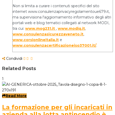
Non si limita a curare i contenuti specifici del sito
internet www.consulenzaprivacyregolamentoue679.it,
ma supervisiona l'aggiornamento informativo degli altri
portali web e blog tematici collegati al network MODI,
tra cui:
www.mog231.it
,
www.modiq.it
,
www.consulenzasicurezzaveneto.it
,
www.corsionlineitalia.it
e
www.consulenzacertificazioneiso37001.it/
.
Condividi
Related Posts
1
Read More
La formazione per gli incaricati in
azienda alla lotta antincendio è