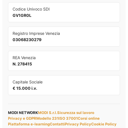
Codice Univoco SDI
GV1GR0L
Registro Imprese Venezia
03068230279
REA Venezia
N. 278415
Capitale Sociale
€ 15.000 i.v.
MODI NETWORK
MODI S.r.l.
Sicurezza sul lavoro
Privacy e GDPR
Modello 231
ISO 37001
Corsi online
Piattaforma e-learning
Contatti
Privacy Policy
Cookie Policy