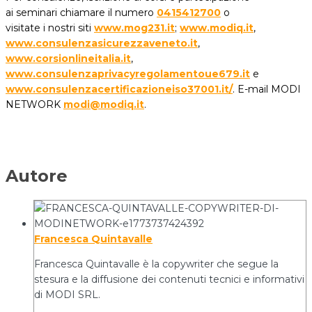
ai seminari chiamare il numero
0415412700
o
visitate i nostri siti
www.mog231.it
;
www.modiq.it
,
www.consulenzasicurezzaveneto.it
,
www.corsionlineitalia.it
,
www.consulenzaprivacyregolamentoue679.it
e
www.consulenzacertificazioneiso37001.it/
. E-mail MODI
NETWORK
modi@modiq.it
.
Autore
Francesca Quintavalle
Francesca Quintavalle è la copywriter che segue la
stesura e la diffusione dei contenuti tecnici e informativi
di MODI SRL.