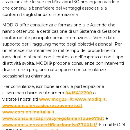
assicurarsi che le sue certificazioni ISO rimangano valide e
che continui a beneficiare dei vantaggi associati alla
conformità agli standard internazionali.
MODI® offre consulenza e formazione alle Aziende che
hanno ottenuto la certificazione di un Sistema di Gestione
conforme alle principali norme internazionali. Viene dato
supporto per il raggiungimento degli obiettivi aziendali. Per
un’efficace mantenimento nel tempo dei procedimenti
individuati e allineati con il contesto dell’impresa e con il tipo
di attività svolta, MODI® propone consulenze con interventi
di assistenza programmata oppure con consulenze
occasionali su chiamata.
Per consulenze, iscrizione ai corsi e partecipazione
ai seminari chiamare il numero
0415412700
o
visitate i nostri siti
www.mog231.it
;
www.modiq.it
,
www.consulenzasicurezzaveneto.it
,
www.corsionlineitalia.it
,
www.consulenzaprivacyregolamentoue679.it
e
www.consulenzacertificazioneiso37001.it/
. E-mail MODI