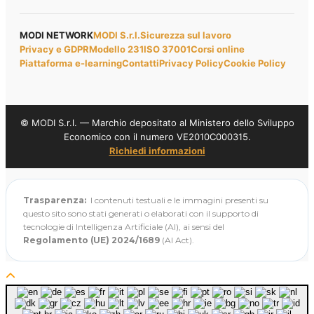
MODI NETWORK
MODI S.r.l.
Sicurezza sul lavoro
Privacy e GDPR
Modello 231
ISO 37001
Corsi online
Piattaforma e-learning
Contatti
Privacy Policy
Cookie Policy
© MODI S.r.l. — Marchio depositato al Ministero dello Sviluppo
Economico con il numero VE2010C000315.
Richiedi informazioni
Trasparenza:
I contenuti testuali e le immagini presenti su
questo sito sono stati generati o elaborati con il supporto di
tecnologie di Intelligenza Artificiale (AI), ai sensi del
Regolamento (UE) 2024/1689
(AI Act).