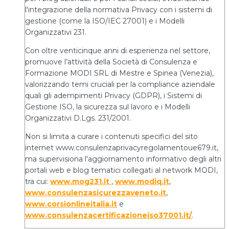
l'integrazione della normativa Privacy con i sistemi di
gestione (come la ISO/IEC 27001) e i Modelli
Organizzativi 231.
Con oltre venticinque anni di esperienza nel settore,
promuove l’attività della Società di Consulenza e
Formazione MODI SRL di Mestre e Spinea (Venezia),
valorizzando temi cruciali per la compliance aziendale
quali gli adempimenti Privacy (GDPR), i Sistemi di
Gestione ISO, la sicurezza sul lavoro e i Modelli
Organizzativi D.Lgs. 231/2001.
Non si limita a curare i contenuti specifici del sito
internet www.consulenzaprivacyregolamentoue679.it,
ma supervisiona l'aggiornamento informativo degli altri
portali web e blog tematici collegati al network MODI,
tra cui:
www.mog231.it
,
www.modiq.it
,
www.consulenzasicurezzaveneto.it
,
www.corsionlineitalia.it
e
www.consulenzacertificazioneiso37001.it/
.