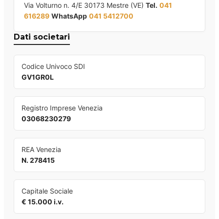
Via Volturno n. 4/E 30173 Mestre (VE)
Tel.
041
616289
WhatsApp
041 5412700
Dati societari
Codice Univoco SDI
GV1GR0L
Registro Imprese Venezia
03068230279
REA Venezia
N. 278415
Capitale Sociale
€ 15.000 i.v.