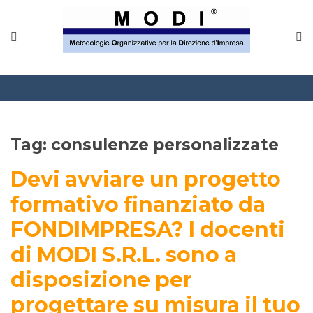
MODINETWORK
Home
Compliance
Chi Siamo
Tag:
consulenze personalizzate
Corsi
Devi avviare un progetto
CONTATTACI
formativo finanziato da
FONDIMPRESA? I docenti
Questionario
di MODI S.R.L. sono a
Blog e info
disposizione per
FAQ
progettare su misura il tuo