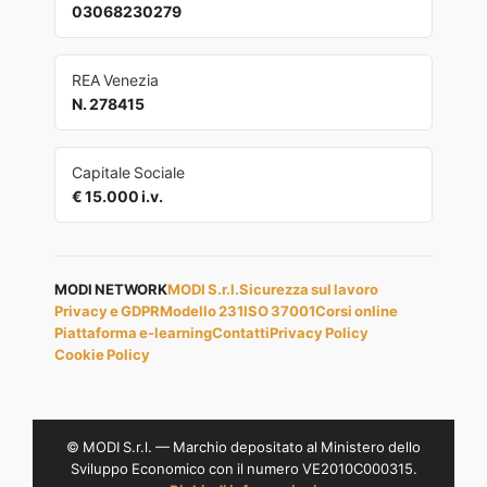
03068230279
REA Venezia
N. 278415
Capitale Sociale
€ 15.000 i.v.
MODI NETWORK
MODI S.r.l.
Sicurezza sul lavoro
Privacy e GDPR
Modello 231
ISO 37001
Corsi online
Piattaforma e-learning
Contatti
Privacy Policy
Cookie Policy
© MODI S.r.l. — Marchio depositato al Ministero dello
Sviluppo Economico con il numero VE2010C000315.