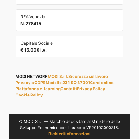
REA Venezia
N. 278415
Capitale Sociale
€ 15.000 i.v.
MODI NETWORK
MODI S.r.l.
Sicurezza sul lavoro
Privacy e GDPR
Modello 231
ISO 37001
Corsi online
Piattaforma e-learning
Contatti
Privacy Policy
Cookie Policy
© MODI S.r.l. — Marchio depositato al Ministero dello
Sviluppo Economico con il numero VE2010C000315.
Richiedi informazioni