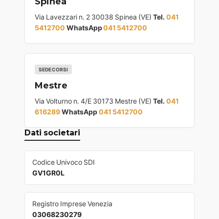
Spinea
Via Lavezzari n. 2 30038 Spinea (VE)
Tel.
041
5412700
WhatsApp
041 5412700
SEDE CORSI
Mestre
Via Volturno n. 4/E 30173 Mestre (VE)
Tel.
041
616289
WhatsApp
041 5412700
Dati societari
Codice Univoco SDI
GV1GR0L
Registro Imprese Venezia
03068230279