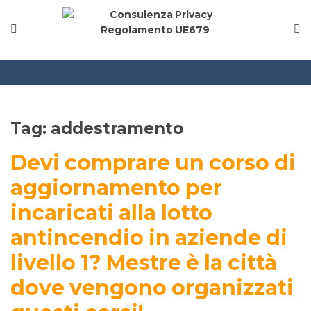
MODINETWORK
Home
Compliance
Chi Siamo
Tag:
addestramento
Devi comprare un corso di
Corsi
aggiornamento per
CONTATTACI
incaricati alla lotto
Questionario
antincendio in aziende di
livello 1? Mestre è la città
Blog e info
dove vengono organizzati
FAQ