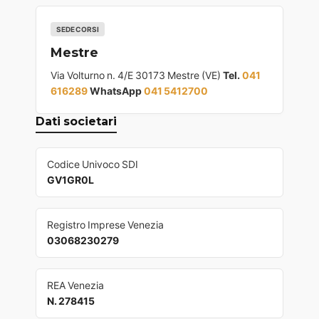
SEDE CORSI
Mestre
Via Volturno n. 4/E 30173 Mestre (VE)
Tel.
041
616289
WhatsApp
041 5412700
Dati societari
Codice Univoco SDI
GV1GR0L
Registro Imprese Venezia
03068230279
REA Venezia
N. 278415