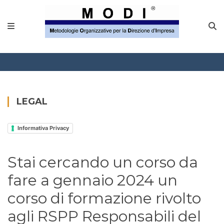
MODINETWORK
Home
Compliance
Chi Siamo
LEGAL
Corsi
Informativa Privacy
CONTATTACI
Stai cercando un corso da
Questionario
fare a gennaio 2024 un
Blog e info
corso di formazione rivolto
agli RSPP Responsabili del
FAQ