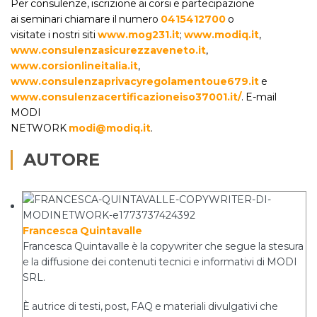
Per consulenze, iscrizione ai corsi e partecipazione
ai seminari chiamare il numero
0415412700
o
visitate i nostri siti
www.mog231.it
;
www.modiq.it
,
www.consulenzasicurezzaveneto.it
,
www.corsionlineitalia.it
,
www.consulenzaprivacyregolamentoue679.it
e
www.consulenzacertificazioneiso37001.it/
. E-mail
MODI
NETWORK
modi@modiq.it
.
AUTORE
Francesca Quintavalle
Francesca Quintavalle è la copywriter che segue la stesura
e la diffusione dei contenuti tecnici e informativi di MODI
SRL.
È autrice di testi, post, FAQ e materiali divulgativi che