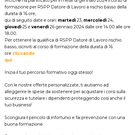
MODI® ha pianificato per il mese di gennaio 2024 il corso di
formazione per RSPP Datore di Lavoro a rischio basso della
durata di 16 ore,
qui di seguito date e orari:
martedì
23,
mercoledì
24,
giovedì
25 e
venerdì
26 gennaio
2024 dalle ore 14.00 alle ore
18.00.
Per ottenere la qualifica di RSPP Datore di Lavoro rischio
basso, iscriviti al corso di formazione della durata di 16
ore
cliccando
qui.
Inizia il tuo percorso formativo oggi stesso!
Con le nostre offerte personalizzate, ti aiutiamo ad
alleggerire le spese da sostenere per acquistare i corsi sulla
sicurezza e tutelare i dipendenti proteggendo così anche il
tuo business!
Scongiura il pericolo di infortunio e fai prevenzione con una
buona formazione.