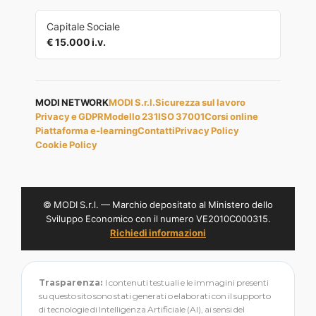
Capitale Sociale
€ 15.000 i.v.
MODI NETWORK
MODI S.r.l.
Sicurezza sul lavoro
Privacy e GDPR
Modello 231
ISO 37001
Corsi online
Piattaforma e-learning
Contatti
Privacy Policy
Cookie Policy
© MODI S.r.l. — Marchio depositato al Ministero dello
Sviluppo Economico con il numero VE2010C000315.
Richiedi informazioni
Trasparenza:
I contenuti testuali e le immagini presenti
su questo sito sono stati generati o elaborati con il supporto
di tecnologie di Intelligenza Artificiale (AI), ai sensi del