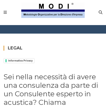
MODINETWORK
Home
Compliance
Chi Siamo
LEGAL
Corsi
Informativa Privacy
CONTATTACI
Sei nella necessità di avere
Questionario
una consulenza da parte di
Blog e info
un Consulente esperto in
acustica? Chiama
FAQ