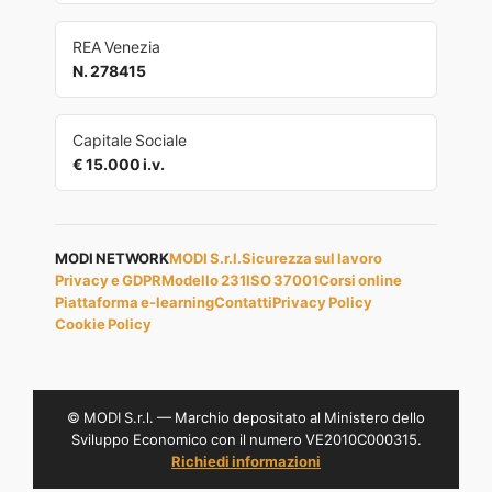
REA Venezia
N. 278415
Capitale Sociale
€ 15.000 i.v.
MODI NETWORK
MODI S.r.l.
Sicurezza sul lavoro
Privacy e GDPR
Modello 231
ISO 37001
Corsi online
Piattaforma e-learning
Contatti
Privacy Policy
Cookie Policy
© MODI S.r.l. — Marchio depositato al Ministero dello
Sviluppo Economico con il numero VE2010C000315.
Richiedi informazioni