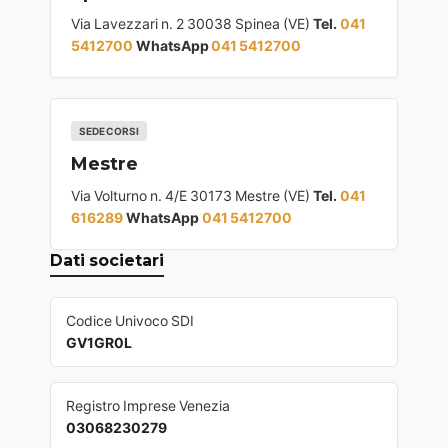
Via Lavezzari n. 2 30038 Spinea (VE)
Tel.
041
5412700
WhatsApp
041 5412700
SEDE CORSI
Mestre
Via Volturno n. 4/E 30173 Mestre (VE)
Tel.
041
616289
WhatsApp
041 5412700
Dati societari
Codice Univoco SDI
GV1GR0L
Registro Imprese Venezia
03068230279