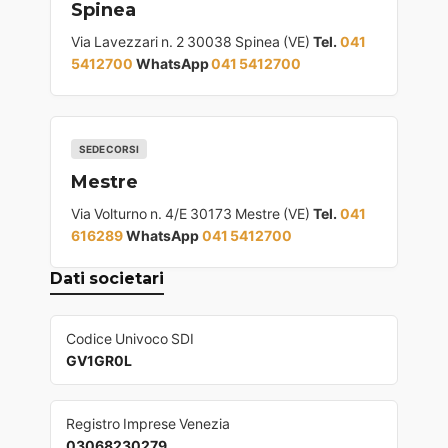
Spinea
Via Lavezzari n. 2 30038 Spinea (VE)
Tel.
041
5412700
WhatsApp
041 5412700
SEDE CORSI
Mestre
Via Volturno n. 4/E 30173 Mestre (VE)
Tel.
041
616289
WhatsApp
041 5412700
Dati societari
Codice Univoco SDI
GV1GR0L
Registro Imprese Venezia
03068230279