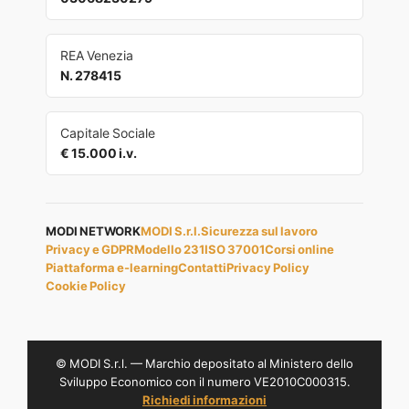
REA Venezia
N. 278415
Capitale Sociale
€ 15.000 i.v.
MODI NETWORK
MODI S.r.l.
Sicurezza sul lavoro
Privacy e GDPR
Modello 231
ISO 37001
Corsi online
Piattaforma e-learning
Contatti
Privacy Policy
Cookie Policy
© MODI S.r.l. — Marchio depositato al Ministero dello
Sviluppo Economico con il numero VE2010C000315.
Richiedi informazioni