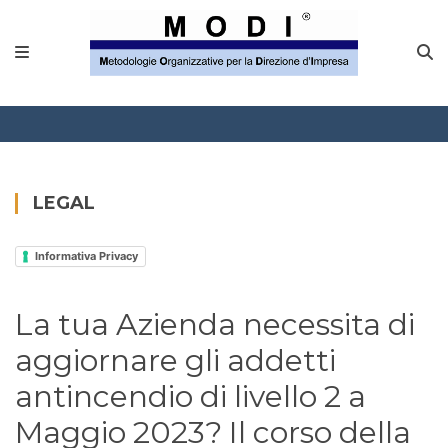
MODINETWORK
Home
Compliance
Chi Siamo
LEGAL
Corsi
Informativa Privacy
CONTATTACI
La tua Azienda necessita di
Questionario
aggiornare gli addetti
Blog e info
antincendio di livello 2 a
Maggio 2023? Il corso della
FAQ