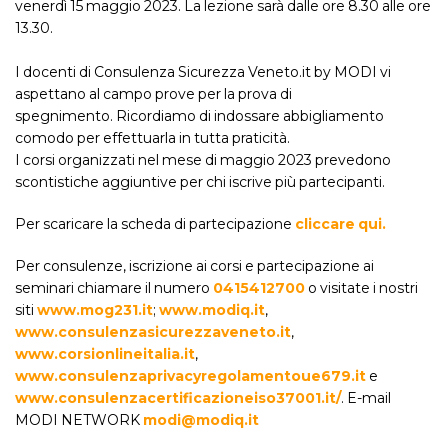
venerdì 15 maggio 2023. La lezione sarà dalle ore 8.30 alle ore
13.30.
I docenti di Consulenza Sicurezza Veneto.it by MODI
vi
aspettano al campo prove per la prova di
spegnimento
.
Ricordiamo di indossare abbigliamento
comodo per effettuarla in tutta praticità.
I corsi organizzati nel mese di maggio 2023 prevedono
scontistiche aggiuntive per chi iscrive più partecipanti.
Per scaricare la scheda di partecipazione
cliccare qui.
Per consulenze, iscrizione ai corsi e partecipazione ai
seminari chiamare il numero
0415412700
o visitate i nostri
siti
www.mog231.it
;
www.modiq.it
,
www.consulenzasicurezzaveneto.it
,
www.corsionlineitalia.it
,
www.consulenzaprivacyregolamentoue679.it
e
www.consulenzacertificazioneiso37001.it/
. E-mail
MODI NETWORK
modi@modiq.it