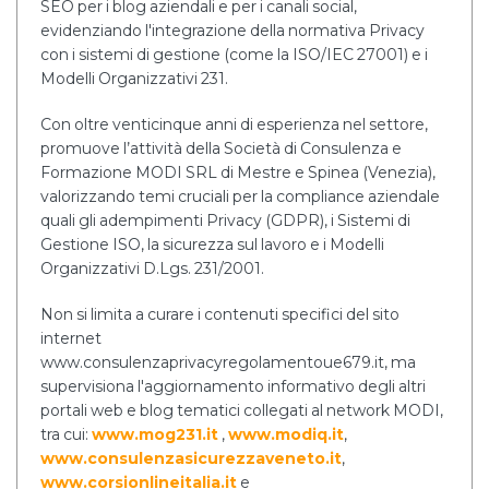
SEO per i blog aziendali e per i canali social,
evidenziando l'integrazione della normativa Privacy
con i sistemi di gestione (come la ISO/IEC 27001) e i
Modelli Organizzativi 231.
Con oltre venticinque anni di esperienza nel settore,
promuove l’attività della Società di Consulenza e
Formazione MODI SRL di Mestre e Spinea (Venezia),
valorizzando temi cruciali per la compliance aziendale
quali gli adempimenti Privacy (GDPR), i Sistemi di
Gestione ISO, la sicurezza sul lavoro e i Modelli
Organizzativi D.Lgs. 231/2001.
Non si limita a curare i contenuti specifici del sito
internet
www.consulenzaprivacyregolamentoue679.it, ma
supervisiona l'aggiornamento informativo degli altri
portali web e blog tematici collegati al network MODI,
tra cui:
www.mog231.it
,
www.modiq.it
,
www.consulenzasicurezzaveneto.it
,
www.corsionlineitalia.it
e