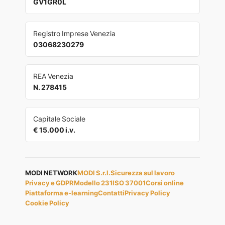
GV1GR0L
Registro Imprese Venezia
03068230279
REA Venezia
N. 278415
Capitale Sociale
€ 15.000 i.v.
MODI NETWORK
MODI S.r.l.
Sicurezza sul lavoro
Privacy e GDPR
Modello 231
ISO 37001
Corsi online
Piattaforma e-learning
Contatti
Privacy Policy
Cookie Policy