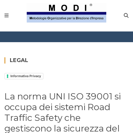
MODINETWORK
Home
Compliance
Chi Siamo
LEGAL
Corsi
Informativa Privacy
CONTATTACI
La norma UNI ISO 39001 si
Questionario
occupa dei sistemi Road
Blog e info
Traffic Safety che
gestiscono la sicurezza del
FAQ