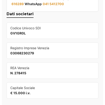
616289
WhatsApp
041 5412700
Dati societari
Codice Univoco SDI
GV1GR0L
Registro Imprese Venezia
03068230279
REA Venezia
N. 278415
Capitale Sociale
€ 15.000 i.v.