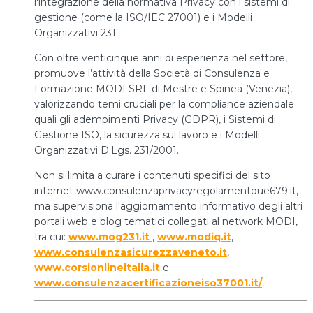
l'integrazione della normativa Privacy con i sistemi di
gestione (come la ISO/IEC 27001) e i Modelli
Organizzativi 231.
Con oltre venticinque anni di esperienza nel settore,
promuove l’attività della Società di Consulenza e
Formazione MODI SRL di Mestre e Spinea (Venezia),
valorizzando temi cruciali per la compliance aziendale
quali gli adempimenti Privacy (GDPR), i Sistemi di
Gestione ISO, la sicurezza sul lavoro e i Modelli
Organizzativi D.Lgs. 231/2001.
Non si limita a curare i contenuti specifici del sito
internet www.consulenzaprivacyregolamentoue679.it,
ma supervisiona l'aggiornamento informativo degli altri
portali web e blog tematici collegati al network MODI,
tra cui:
www.mog231.it
,
www.modiq.it
,
www.consulenzasicurezzaveneto.it
,
www.corsionlineitalia.it
e
www.consulenzacertificazioneiso37001.it/
.