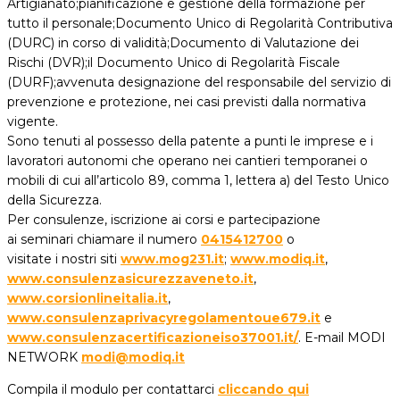
Artigianato;pianificazione e gestione della formazione per
tutto il personale;Documento Unico di Regolarità Contributiva
(DURC) in corso di validità;Documento di Valutazione dei
Rischi (DVR);il Documento Unico di Regolarità Fiscale
(DURF);avvenuta designazione del responsabile del servizio di
prevenzione e protezione, nei casi previsti dalla normativa
vigente.
Sono tenuti al possesso della patente a punti le imprese e i
lavoratori autonomi che operano nei cantieri temporanei o
mobili di cui all’articolo 89, comma 1, lettera a) del Testo Unico
della Sicurezza.
Per consulenze, iscrizione ai corsi e partecipazione
ai seminari chiamare il numero
0415412700
o
visitate i nostri siti
www.mog231.it
;
www.modiq.it
,
www.consulenzasicurezzaveneto.it
,
www.corsionlineitalia.it
,
www.consulenzaprivacyregolamentoue679.it
e
www.consulenzacertificazioneiso37001.it/
. E-mail MODI
NETWORK
modi@modiq.it
Compila il modulo per contattarci
cliccando qui