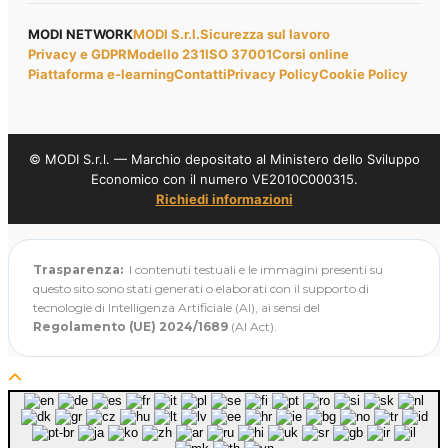
MODI NETWORK
MODI S.r.l.
Sicurezza sul lavoro
Privacy e GDPR
Modello 231
ISO 37001
Corsi online
Piattaforma e-learning
Contatti
Privacy Policy
Cookie Policy
© MODI S.r.l. — Marchio depositato al Ministero dello Sviluppo
Economico con il numero VE2010C000315.
Richiedi informazioni
Trasparenza:
I contenuti testuali e le immagini presenti su
questo sito sono stati generati o elaborati con il supporto di
tecnologie di Intelligenza Artificiale (AI), ai sensi del
Regolamento (UE) 2024/1689
(AI Act).