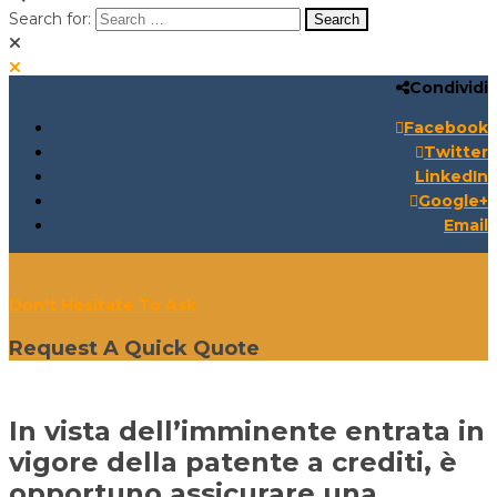
Search for:
Condividi
Search for:
Search:
Facebook
Twitter
LinkedIn
Google+
Email
Don't Hesitate To Ask
Request A Quick Quote
In vista dell’imminente entrata in
vigore della patente a crediti, è
opportuno assicurare una