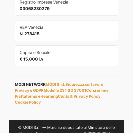
Registro Imprese Venezia
03068230279
REA Venezia
N. 278415
Capitale Sociale
€ 15.000 i.v.
MODI NETWORK
MODI S.r.l.
Sicurezza sul lavoro
Privacy e GDPR
Modello 231
ISO 37001
Corsi online
Piattaforma e-learning
Contatti
Privacy Policy
Cookie Policy
© MODI S.r.l. — Marchio depositato al Ministero dello