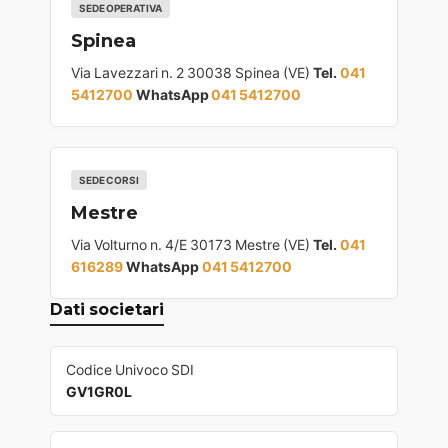
SEDE OPERATIVA
Spinea
Via Lavezzari n. 2 30038 Spinea (VE)
Tel.
041
5412700
WhatsApp
041 5412700
SEDE CORSI
Mestre
Via Volturno n. 4/E 30173 Mestre (VE)
Tel.
041
616289
WhatsApp
041 5412700
Dati societari
Codice Univoco SDI
GV1GR0L