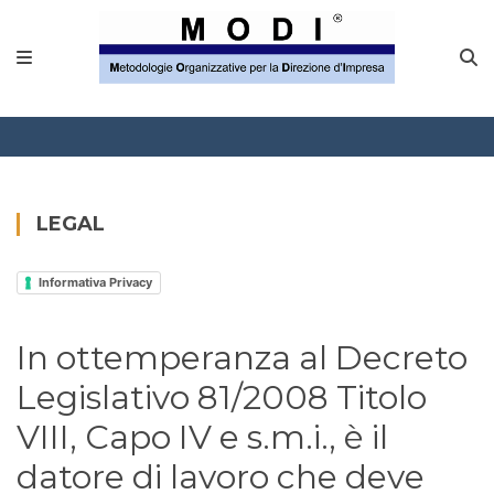
MODINETWORK
Home
Compliance
Chi Siamo
LEGAL
Corsi
Informativa Privacy
CONTATTACI
In ottemperanza al Decreto
Questionario
Legislativo 81/2008 Titolo
Blog e info
VIII, Capo IV e s.m.i., è il
datore di lavoro che deve
FAQ