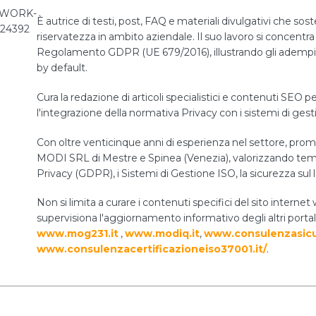
È autrice di testi, post, FAQ e materiali divulgativi che sos
riservatezza in ambito aziendale. Il suo lavoro si concentra 
Regolamento GDPR (UE 679/2016), illustrando gli adempiment
by default.
Cura la redazione di articoli specialistici e contenuti SEO pe
l'integrazione della normativa Privacy con i sistemi di ges
Con oltre venticinque anni di esperienza nel settore, prom
MODI SRL di Mestre e Spinea (Venezia), valorizzando temi 
Privacy (GDPR), i Sistemi di Gestione ISO, la sicurezza sul 
Non si limita a curare i contenuti specifici del sito int
supervisiona l'aggiornamento informativo degli altri portal
www.mog231.it
,
www.modiq.it
,
www.consulenzasicu
www.consulenzacertificazioneiso37001.it/
.