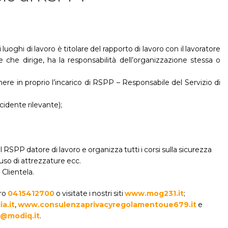
uoghi di lavoro è titolare del rapporto di lavoro con il lavoratore
 che dirige, ha la responsabilità dell’organizzazione stessa o
mere in proprio l’incarico di RSPP – Responsabile del Servizio di
ncidente rilevante);
SPP datore di lavoro e organizza tutti i corsi sulla sicurezza
l’uso di attrezzature ecc.
Clientela.
ero
0415412700
o visitate i nostri siti
www.mog231.it
;
a.it
,
www.consulenzaprivacyregolamentoue679.it
e
@modiq.it
.