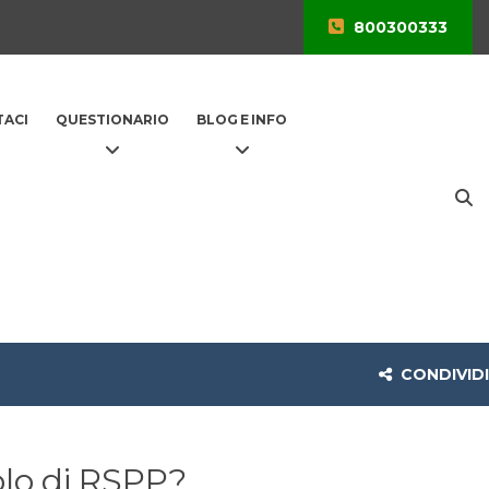
800300333
ACI
QUESTIONARIO
BLOG E INFO
CONDIVIDI
olo di RSPP?