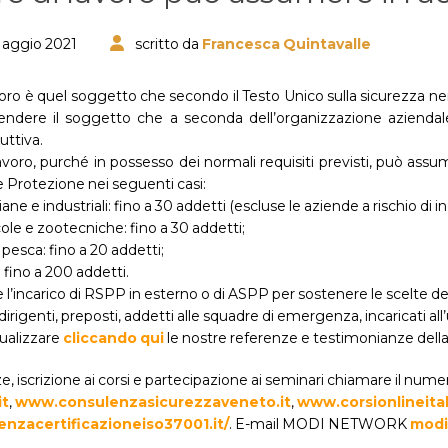
Maggio 2021
scritto da
Francesca Quintavalle
avoro è quel soggetto che secondo il Testo Unico sulla sicurezza nei l
tendere il soggetto che a seconda dell’organizzazione aziendale
uttiva.
avoro, purché in possesso dei normali requisiti previsti, può assu
 Protezione nei seguenti casi:
iane e industriali: fino a 30 addetti (escluse le aziende a rischio di i
cole e zootecniche: fino a 30 addetti;
 pesca: fino a 20 addetti;
: fino a 200 addetti.
incarico di RSPP in esterno o di ASPP per sostenere le scelte del R
 dirigenti, preposti, addetti alle squadre di emergenza, incaricati al
sualizzare
cliccando qui
le nostre referenze e testimonianze della 
, iscrizione ai corsi e partecipazione ai seminari chiamare il num
it
,
www.consulenzasicurezzaveneto.it
,
www.corsionlineitali
nzacertificazioneiso37001.it/
. E-mail MODI NETWORK
modi