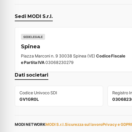
Sedi MODI S.r.l.
SEDE LEGALE
Spinea
Piazza Marconi n. 9 30038 Spinea (VE)
Codice Fiscale
e Partita IVA
03068230279
Dati societari
Codice Univoco SDI
Registro 
GV1GR0L
0306823
MODI NETWORK
MODI S.r.l.
Sicurezza sul lavoro
Privacy e GDPR