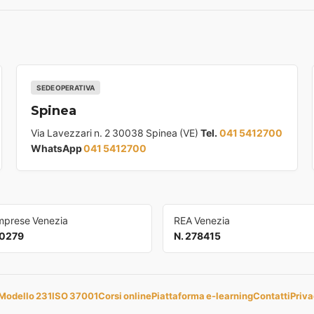
SEDE OPERATIVA
Spinea
Via Lavezzari n. 2 30038 Spinea (VE)
Tel.
041 5412700
WhatsApp
041 5412700
Imprese Venezia
REA Venezia
0279
N. 278415
Modello 231
ISO 37001
Corsi online
Piattaforma e-learning
Contatti
Priva