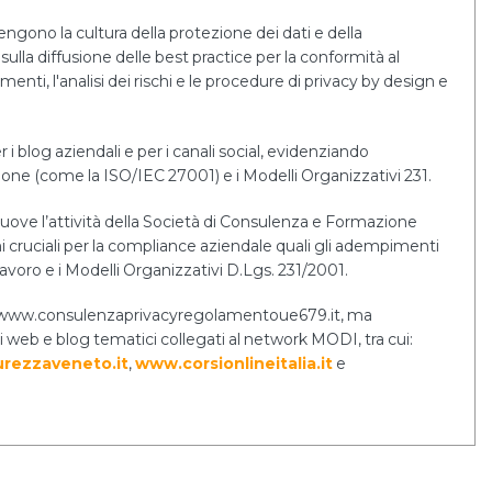
tengono la cultura della protezione dei dati e della
sulla diffusione delle best practice per la conformità al
i, l'analisi dei rischi e le procedure di privacy by design e
r i blog aziendali e per i canali social, evidenziando
tione (come la ISO/IEC 27001) e i Modelli Organizzativi 231.
uove l’attività della Società di Consulenza e Formazione
cruciali per la compliance aziendale quali gli adempimenti
lavoro e i Modelli Organizzativi D.Lgs. 231/2001.
ernet www.consulenzaprivacyregolamentoue679.it, ma
i web e blog tematici collegati al network MODI, tra cui:
rezzaveneto.it
,
www.corsionlineitalia.it
e