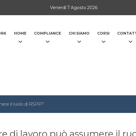
Venerdì 7 Agosto 2026
ORK
HOME
COMPLIANCE
CHI SIAMO
CORSI
CONTATT
mere il ruolo di RSPP?
ore di lavoro può assumere il ru