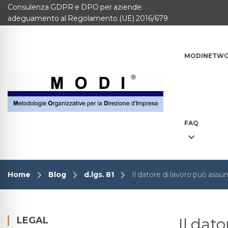
Consulenza GDPR e DPO per aziende:
MODINETWORK
adeguamento al Regolamento (UE) 2016/679
Home
MODINETW
Compliance
Chi Siamo
Corsi
FAQ
CONTATTACI
Questionario
Home
Blog
d.lgs. 81
Il datore di lavoro può assu
Blog e info
FAQ
LEGAL
Il dat