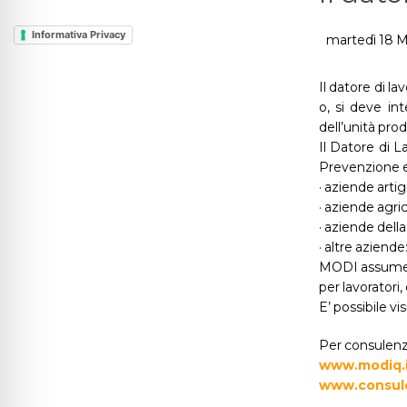
Informativa Privacy
martedì 18 
Il datore di l
o, si deve in
dell’unità prod
Il Datore di L
Prevenzione e
· aziende artig
· aziende agri
· aziende della
· altre aziende
MODI assume l’
per lavoratori,
E’ possibile vi
Per consulenze
www.modiq.
www.consule