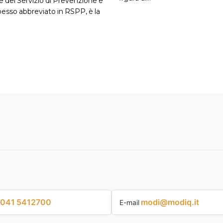
e del Servizio di Prevenzione e
pesso abbreviato in RSPP, è la
041 5412700
modi@modiq.it
E-mail