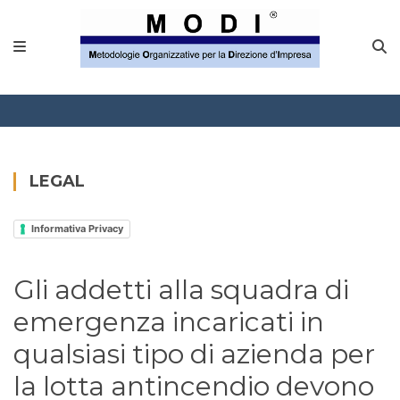
MODINETWORK
Home
Compliance
Chi Siamo
LEGAL
Corsi
Informativa Privacy
CONTATTACI
Gli addetti alla squadra di
Questionario
emergenza incaricati in
Blog e info
qualsiasi tipo di azienda per
la lotta antincendio devono
FAQ