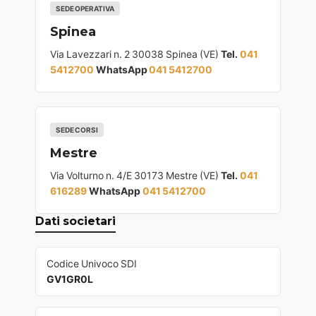
SEDE OPERATIVA
Spinea
Via Lavezzari n. 2 30038 Spinea (VE)
Tel.
041
5412700
WhatsApp
041 5412700
SEDE CORSI
Mestre
Via Volturno n. 4/E 30173 Mestre (VE)
Tel.
041
616289
WhatsApp
041 5412700
Dati societari
Codice Univoco SDI
GV1GR0L