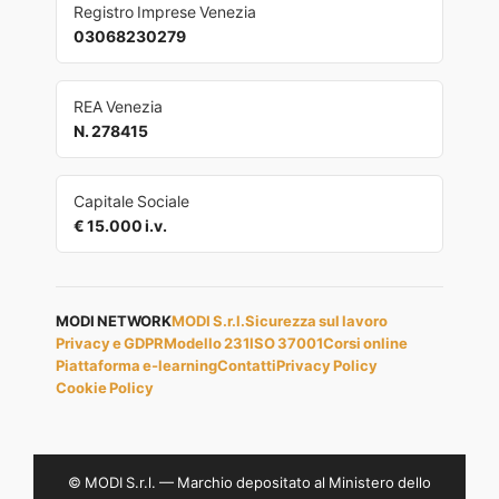
Registro Imprese Venezia
03068230279
REA Venezia
N. 278415
Capitale Sociale
€ 15.000 i.v.
MODI NETWORK
MODI S.r.l.
Sicurezza sul lavoro
Privacy e GDPR
Modello 231
ISO 37001
Corsi online
Piattaforma e-learning
Contatti
Privacy Policy
Cookie Policy
© MODI S.r.l. — Marchio depositato al Ministero dello