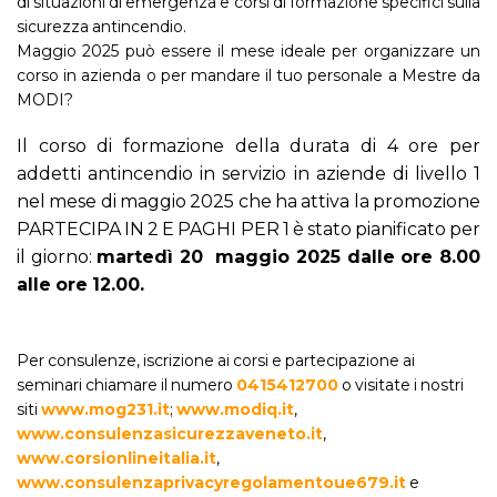
di situazioni di emergenza e corsi di formazione specifici sulla
sicurezza antincendio.
Maggio 2025 può essere il mese ideale per organizzare un
corso in azienda o per mandare il tuo personale a Mestre da
MODI?
Il corso di formazione della durata di 4 ore per
addetti antincendio in servizio in aziende di livello 1
nel mese di
maggio 2025 che ha attiva la promozione
PARTECIPA IN 2 E PAGHI PER 1 è stato pianificato per
il giorno:
martedì 20 maggio 2025 dalle ore 8.00
alle ore 12.00.
Per consulenze, iscrizione ai corsi e partecipazione ai
seminari chiamare il numero
0415412700
o visitate i nostri
siti
www.mog231.it
;
www.modiq.it
,
www.consulenzasicurezzaveneto.it
,
www.corsionlineitalia.it
,
www.consulenzaprivacyregolamentoue679.it
e