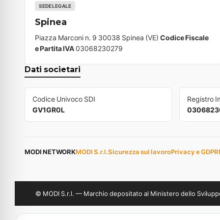
SEDE LEGALE
Spinea
Piazza Marconi n. 9 30038 Spinea (VE)
Codice Fiscale
e Partita IVA
03068230279
Dati societari
Codice Univoco SDI
Registro 
GV1GR0L
0306823
MODI NETWORK
MODI S.r.l.
Sicurezza sul lavoro
Privacy e GDPR
© MODI S.r.l. — Marchio depositato al Ministero dello Svil