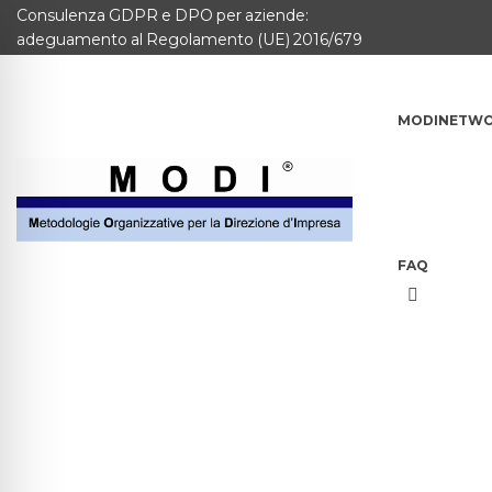
Consulenza GDPR e DPO per aziende:
MODINETWORK
adeguamento al Regolamento (UE) 2016/679
Home
MODINETW
Compliance
Chi Siamo
Corsi
FAQ
CONTATTACI
Questionario
Blog e info
FAQ