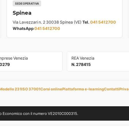
SEDE OPERATIVA
Spinea
Via Lavezzari n. 2 30038 Spinea (VE)
Tel.
041 5412700
WhatsApp
041 5412700
Imprese Venezia
REA Venezia
0279
N. 278415
Modello 231
ISO 37001
Corsi online
Piattaforma e-learning
Contatti
Priva
uppo Economico con il numero VE2010C000315.