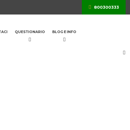
800300333
ACI
QUESTIONARIO
BLOG E INFO