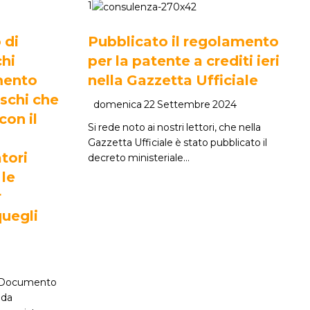
1
 di
Pubblicato il regolamento
chi
per la patente a crediti ieri
mento
nella Gazzetta Ufficiale
ischi che
domenica 22 Settembre 2024
con il
Si rede noto ai nostri lettori, che nella
Gazzetta Ufficiale è stato pubblicato il
atori
decreto ministeriale…
le
r
quegli
er Documento
 da