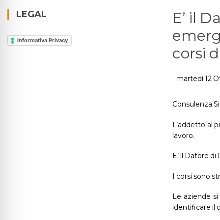
LEGAL
E’ il D
emerge
Informativa Privacy
corsi 
martedì 12 O
Consulenza Si
L’addetto al p
lavoro.
E’ il Datore d
I corsi sono s
Le aziende si 
identificare il