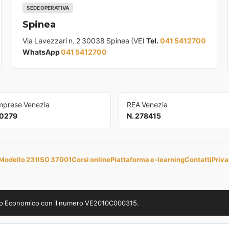
SEDE OPERATIVA
Spinea
Via Lavezzari n. 2 30038 Spinea (VE)
Tel.
041 5412700
WhatsApp
041 5412700
Imprese Venezia
REA Venezia
0279
N. 278415
Modello 231
ISO 37001
Corsi online
Piattaforma e-learning
Contatti
Priva
uppo Economico con il numero VE2010C000315.