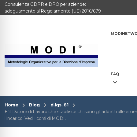
Consulenza GDPR e DPO per aziende:
MODINETWORK
adeguamento al Regolamento (UE) 2016/679
Home
MODINETW
Compliance
Chi Siamo
Corsi
FAQ
CONTATTACI
Questionario
Home
Blog
d.lgs. 81
E’ il Datore di Lavoro che stabilisce chi sono gli addetti alle
Blog e info
l’incarico. Vedi i corsi di MODI.
FAQ