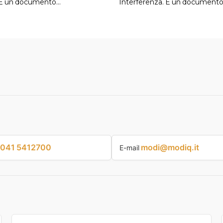
. È un documento…
Interferenza. È un documento
041 5412700
modi@modiq.it
E-mail