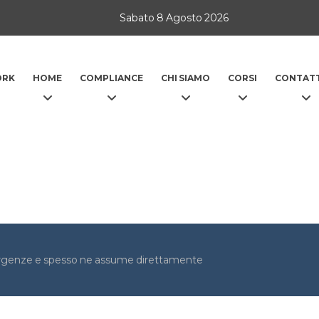
Sabato 8 Agosto 2026
ORK
HOME
COMPLIANCE
CHI SIAMO
CORSI
CONTATT
 emergenze e spesso ne assume direttamente