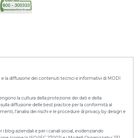
e la diffusione dei contenuti tecnici e informativi di MODI
tengono la cultura della protezione dei dati e della
sulla diffusione delle best practice per la conformità al
i, l'analisi dei rischi e le procedure di privacy by design e
r i blog aziendali e per i canali social, evidenziando
tione (come la ISO/IEC 27001) e i Modelli Organizzativi 231.