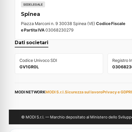
SEDE LEGALE
Spinea
Piazza Marconi n. 9 30038 Spinea (VE)
Codice Fiscale
e Partita IVA
03068230279
Dati societari
Codice Univoco SDI
Registro 
GV1GR0L
0306823
MODI NETWORK
MODI S.r.l.
Sicurezza sul lavoro
Privacy e GDPR
© MODI S.r.l. — Marchio depositato al Ministero dello Svil