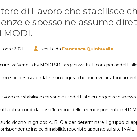
atore di Lavoro che stabilisce ch
nze e spesso ne assume diretta
di MODI.
ttobre 2021
scritto da
Francesca Quintavalle
curezza Veneto by MODI SRL organizza tutti corsi per addetti al
rimo soccorso aziendale è una figura che può rivelarsi fondamenta
i Lavoro che stabilisce chi sono gli addetti alle emergenze e spess
trutturati secondo la classificazione delle aziende presente nel D.M
suddividono in gruppi: A, B, C e per determinare il gruppo di app
 corrispondente indice di inabilità, reperibile appunto sul sito INAIL