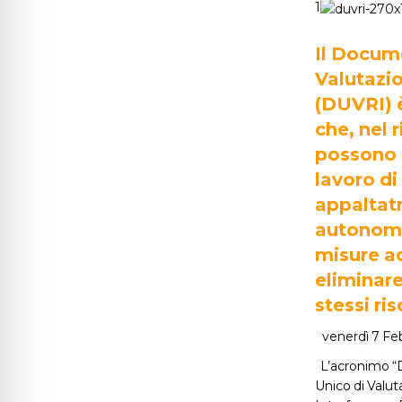
1
Il Docum
Valutazio
(DUVRI) 
che, nel r
possono i
lavoro di
appaltatr
autonomi
misure a
eliminare
stessi ris
venerdì 7 Fe
L’acronimo “D
Unico di Valut