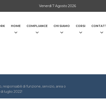
Venerdì 7 Agosto 2026
ORK
HOME
COMPLIANCE
CHI SIAMO
CORSI
CONTATT
, responsabili di funzione, servizio, area o
 di luglio 2022!