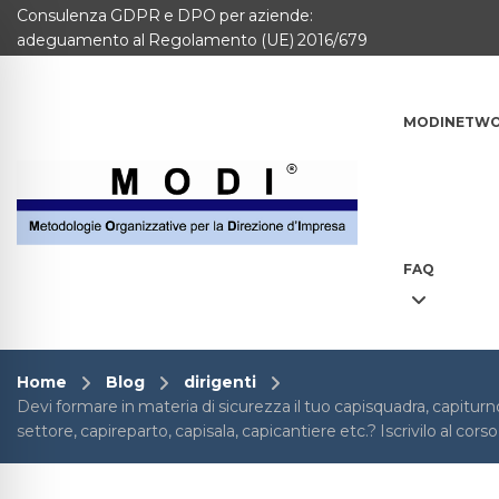
Consulenza GDPR e DPO per aziende:
MODINETWORK
adeguamento al Regolamento (UE) 2016/679
Home
MODINETW
Compliance
Chi Siamo
Corsi
FAQ
CONTATTACI
Questionario
Home
Blog
dirigenti
Devi formare in materia di sicurezza il tuo capisquadra, capiturno
Blog e info
settore, capireparto, capisala, capicantiere etc.? Iscrivilo al corso
FAQ