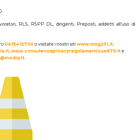
0.
voratori, RLS, RSPP DL, dirigenti, Preposti, addetti all’uso di
ero
0415412700
o visitate i nostri siti
www.mog231.it
;
a.it
,
www.consulenzaprivacyregolamentoue679.it
e
@modiq.it
.