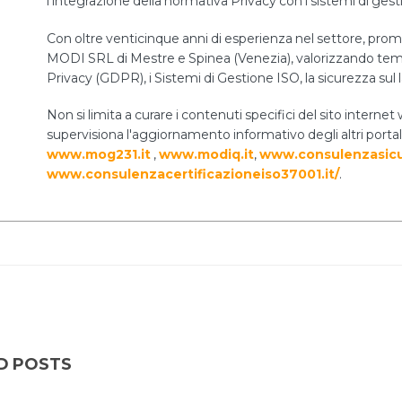
l'integrazione della normativa Privacy con i sistemi di ges
Con oltre venticinque anni di esperienza nel settore, prom
MODI SRL di Mestre e Spinea (Venezia), valorizzando temi 
Privacy (GDPR), i Sistemi di Gestione ISO, la sicurezza sul 
Non si limita a curare i contenuti specifici del sito int
supervisiona l'aggiornamento informativo degli altri portal
www.mog231.it
,
www.modiq.it
,
www.consulenzasicu
www.consulenzacertificazioneiso37001.it/
.
D POSTS