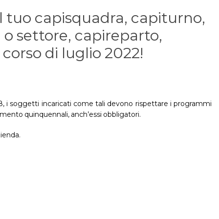
il tuo capisquadra, capiturno,
a o settore, capireparto,
l corso di luglio 2022!
8, i soggetti incaricati come tali devono rispettare i programmi
amento quinquennali, anch’essi obbligatori.
zienda.