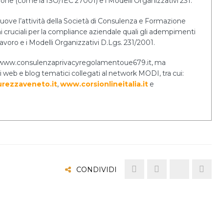
tione (come la ISO/IEC 27001) e i Modelli Organizzativi 231.
uove l’attività della Società di Consulenza e Formazione
cruciali per la compliance aziendale quali gli adempimenti
lavoro e i Modelli Organizzativi D.Lgs. 231/2001.
ernet www.consulenzaprivacyregolamentoue679.it, ma
i web e blog tematici collegati al network MODI, tra cui:
rezzaveneto.it
,
www.corsionlineitalia.it
e
CONDIVIDI