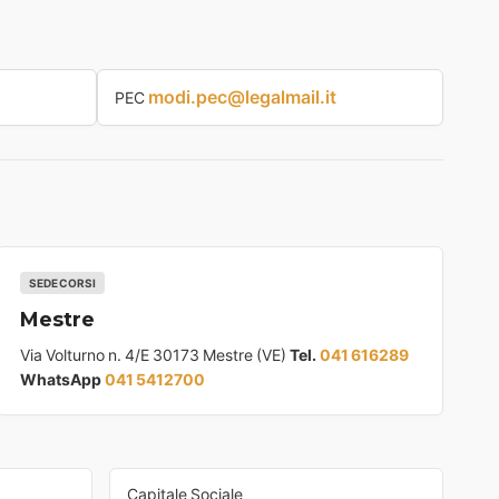
modi.pec@legalmail.it
PEC
SEDE CORSI
Mestre
Via Volturno n. 4/E 30173 Mestre (VE)
Tel.
041 616289
WhatsApp
041 5412700
Capitale Sociale