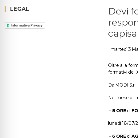
LEGAL
Devi f
respons
Informativa Privacy
capisal
martedì 3 M
Oltre alla for
formativi dell
Da MODI S.r.l. 
Nel mese di Lu
–
8 ORE
di
FO
lunedì 18/07/
–
6 ORE
di
A