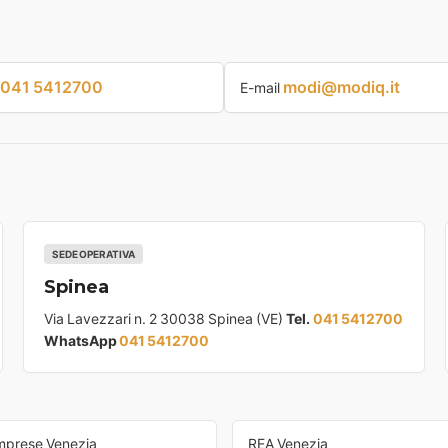
041 5412700
modi@modiq.it
E-mail
SEDE OPERATIVA
Spinea
Via Lavezzari n. 2 30038 Spinea (VE)
Tel.
041 5412700
WhatsApp
041 5412700
Imprese Venezia
REA Venezia