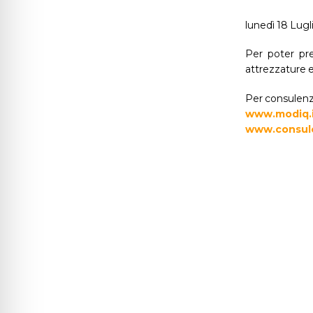
lunedì 18 Lugl
Per poter pre
attrezzature 
Per consulenze
www.modiq.
www.consule