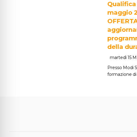
Qualifica
maggio 2
OFFERTA 
aggiorna
programm
della dur
martedì 15 M
Presso Modi SRL
formazione di 