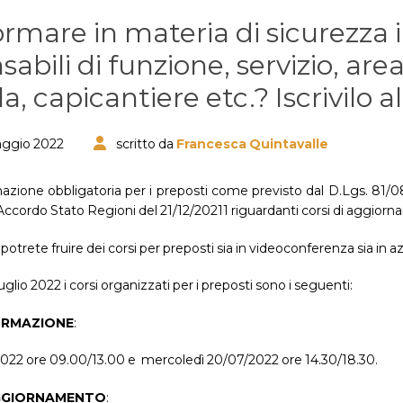
ormare in materia di sicurezza 
abili di funzione, servizio, are
a, capicantiere etc.? Iscrivilo a
aggio 2022
scritto da
Francesca Quintavalle
mazione obbligatoria per i preposti come previsto dal D.Lgs. 81/0
’Accordo Stato Regioni del 21/12/20211 riguardanti corsi di aggiorn
potrete fruire dei corsi per preposti sia in videoconferenza sia in a
glio 2022 i corsi organizzati per i preposti sono i seguenti:
RMAZIONE
:
2022 ore 09.00/13.00 e mercoledì 20/07/2022 ore 14.30/18.30.
GGIORNAMENTO
: