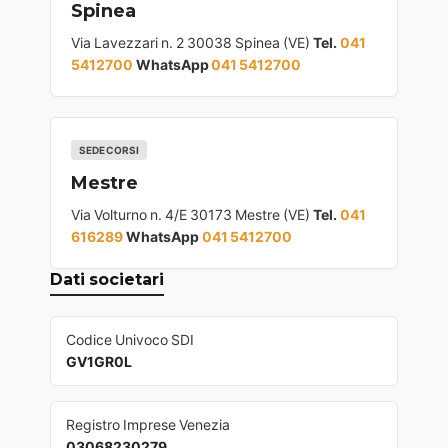
Spinea
Via Lavezzari n. 2 30038 Spinea (VE)
Tel.
041
5412700
WhatsApp
041 5412700
SEDE CORSI
Mestre
Via Volturno n. 4/E 30173 Mestre (VE)
Tel.
041
616289
WhatsApp
041 5412700
Dati societari
Codice Univoco SDI
GV1GR0L
Registro Imprese Venezia
03068230279