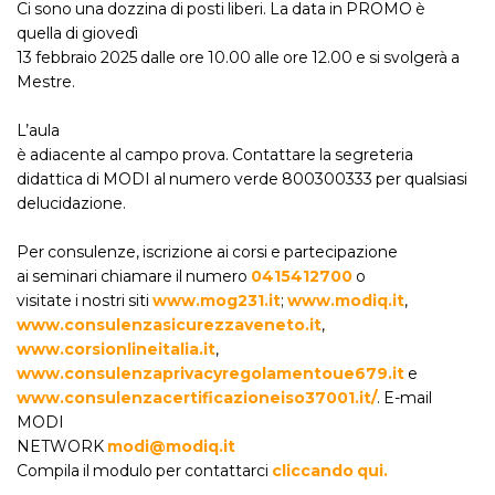
Ci sono una dozzina di posti liberi. La data in PROMO è
quella di giovedì
13 febbraio 2025 dalle ore 10.00 alle ore 12.00 e si svolgerà a
Mestre.
L’aula
è adiacente al campo prova. Contattare la segreteria
didattica di MODI al numero verde 800300333 per qualsiasi
delucidazione.
Per consulenze, iscrizione ai corsi e partecipazione
ai seminari chiamare il numero
0415412700
o
visitate i nostri siti
www.mog231.it
;
www.modiq.it
,
www.consulenzasicurezzaveneto.it
,
www.corsionlineitalia.it
,
www.consulenzaprivacyregolamentoue679.it
e
www.consulenzacertificazioneiso37001.it/
. E-mail
MODI
NETWORK
modi@modiq.it
Compila il modulo per contattarci
cliccando qui.