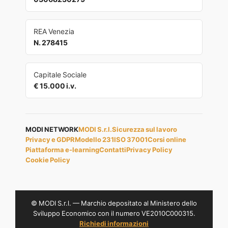
REA Venezia
N. 278415
Capitale Sociale
€ 15.000 i.v.
MODI NETWORK
MODI S.r.l.
Sicurezza sul lavoro
Privacy e GDPR
Modello 231
ISO 37001
Corsi online
Piattaforma e-learning
Contatti
Privacy Policy
Cookie Policy
© MODI S.r.l. — Marchio depositato al Ministero dello
Sviluppo Economico con il numero VE2010C000315.
Richiedi informazioni