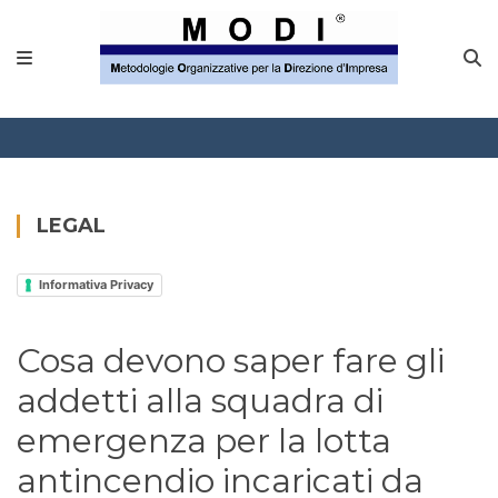
MODINETWORK
Home
Compliance
Chi Siamo
LEGAL
Corsi
Informativa Privacy
CONTATTACI
Cosa devono saper fare gli
Questionario
addetti alla squadra di
Blog e info
emergenza per la lotta
antincendio incaricati da
FAQ