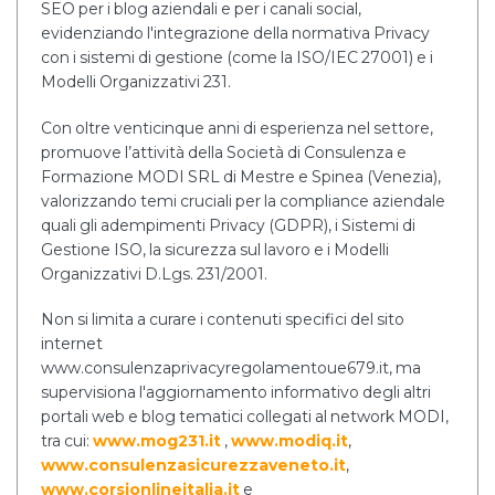
SEO per i blog aziendali e per i canali social,
evidenziando l'integrazione della normativa Privacy
con i sistemi di gestione (come la ISO/IEC 27001) e i
Modelli Organizzativi 231.
Con oltre venticinque anni di esperienza nel settore,
promuove l’attività della Società di Consulenza e
Formazione MODI SRL di Mestre e Spinea (Venezia),
valorizzando temi cruciali per la compliance aziendale
quali gli adempimenti Privacy (GDPR), i Sistemi di
Gestione ISO, la sicurezza sul lavoro e i Modelli
Organizzativi D.Lgs. 231/2001.
Non si limita a curare i contenuti specifici del sito
internet
www.consulenzaprivacyregolamentoue679.it, ma
supervisiona l'aggiornamento informativo degli altri
portali web e blog tematici collegati al network MODI,
tra cui:
www.mog231.it
,
www.modiq.it
,
www.consulenzasicurezzaveneto.it
,
www.corsionlineitalia.it
e