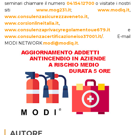
seminari chiamare il numero
0415412700
o visitate i nostri
siti
www.mog231.it
;
www.modiq.it
,
www.consulenzasicurezzaveneto.it
,
www.corsionlineitalia.it
,
www.consulenzaprivacyregolamentoue679.it
e
www.consulenzacertificazioneiso37001.it/
. E-mail
MODI NETWORK
modi@modiq.it
.
AUTORE