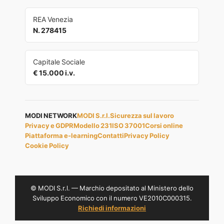
REA Venezia
N. 278415
Capitale Sociale
€ 15.000 i.v.
MODI NETWORK
MODI S.r.l.
Sicurezza sul lavoro
Privacy e GDPR
Modello 231
ISO 37001
Corsi online
Piattaforma e-learning
Contatti
Privacy Policy
Cookie Policy
© MODI S.r.l. — Marchio depositato al Ministero dello
Sviluppo Economico con il numero VE2010C000315.
Richiedi informazioni