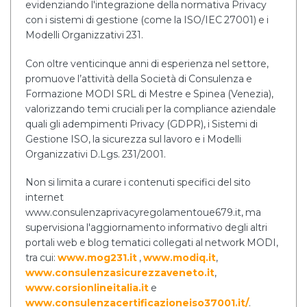
evidenziando l'integrazione della normativa Privacy
con i sistemi di gestione (come la ISO/IEC 27001) e i
Modelli Organizzativi 231.
Con oltre venticinque anni di esperienza nel settore,
promuove l’attività della Società di Consulenza e
Formazione MODI SRL di Mestre e Spinea (Venezia),
valorizzando temi cruciali per la compliance aziendale
quali gli adempimenti Privacy (GDPR), i Sistemi di
Gestione ISO, la sicurezza sul lavoro e i Modelli
Organizzativi D.Lgs. 231/2001.
Non si limita a curare i contenuti specifici del sito
internet
www.consulenzaprivacyregolamentoue679.it, ma
supervisiona l'aggiornamento informativo degli altri
portali web e blog tematici collegati al network MODI,
tra cui:
www.mog231.it
,
www.modiq.it
,
www.consulenzasicurezzaveneto.it
,
www.corsionlineitalia.it
e
www.consulenzacertificazioneiso37001.it/
.