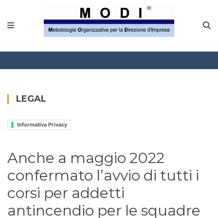
MODINETWORK
Home
Compliance
Chi Siamo
LEGAL
Corsi
Informativa Privacy
CONTATTACI
Anche a maggio 2022
Questionario
confermato l’avvio di tutti i
Blog e info
corsi per addetti
antincendio per le squadre
FAQ