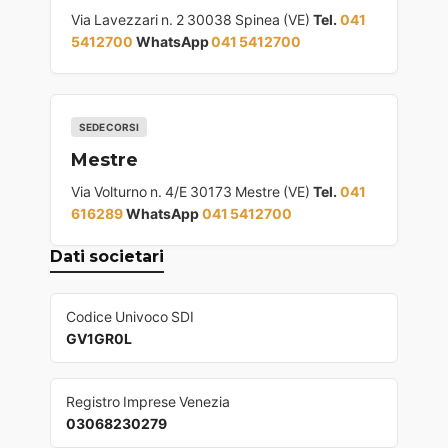
Via Lavezzari n. 2 30038 Spinea (VE)
Tel.
041
5412700
WhatsApp
041 5412700
SEDE CORSI
Mestre
Via Volturno n. 4/E 30173 Mestre (VE)
Tel.
041
616289
WhatsApp
041 5412700
Dati societari
Codice Univoco SDI
GV1GR0L
Registro Imprese Venezia
03068230279