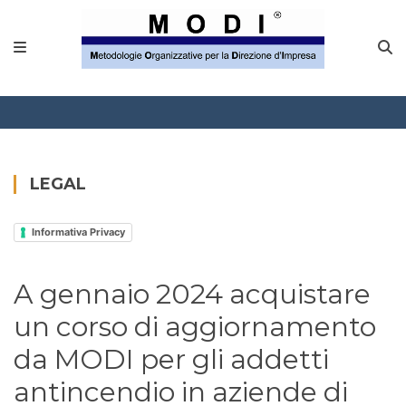
MODINETWORK
Home
Compliance
Chi Siamo
LEGAL
Corsi
Informativa Privacy
CONTATTACI
A gennaio 2024 acquistare
Questionario
un corso di aggiornamento
Blog e info
da MODI per gli addetti
antincendio in aziende di
FAQ