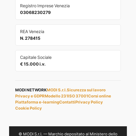
Registro Imprese Venezia
03068230279
REA Venezia
N. 278415
Capitale Sociale
€ 15.000 i.v.
MODI NETWORK
MODI S.r.l.
Sicurezza sul lavoro
Privacy e GDPR
Modello 231
ISO 37001
Corsi online
Piattaforma e-learning
Contatti
Privacy Policy
Cookie Policy
© MODI S.r.l. — Marchio depositato al Ministero dello