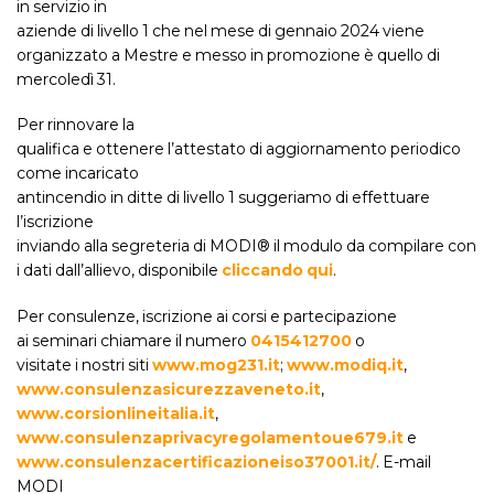
in servizio in
aziende di livello 1 che nel mese di gennaio 2024 viene
organizzato a Mestre e messo in promozione è quello di
mercoledì 31.
Per rinnovare la
qualifica e ottenere l’attestato di aggiornamento periodico
come incaricato
antincendio in ditte di livello 1 suggeriamo di effettuare
l’iscrizione
inviando alla segreteria di MODI® il modulo da compilare con
i dati dall’allievo, disponibile
cliccando qui
.
Per consulenze, iscrizione ai corsi e partecipazione
ai seminari chiamare il numero
0415412700
o
visitate i nostri siti
www.mog231.it
;
www.modiq.it
,
www.consulenzasicurezzaveneto.it
,
www.corsionlineitalia.it
,
www.consulenzaprivacyregolamentoue679.it
e
www.consulenzacertificazioneiso37001.it/
. E-mail
MODI