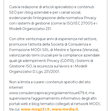
Cura la redazione di articoli specialistici e contenuti
SEO per i blog aziendali e per i canali social,
evidenziando l'integrazione della normativa Privacy
con i sistemi di gestione (come la ISO/IEC 27001) e i
Modelli Organizzativi 231.
Con oltre venticinque anni di esperienza nel settore,
promuove l’attività della Società di Consulenza e
Formazione MODI SRL di Mestre e Spinea (Venezia),
valorizzando temi cruciali per la compliance aziendale
quali gli adempimenti Privacy (GDPR), i Sistemi di
Gestione ISO, la sicurezza sul lavoro e i Modelli
Organizzativi D.Lgs. 231/2001.
Non si limita a curare i contenuti specifici del sito
internet
www.consulenzaprivacyregolamentoue679.it, ma
supervisiona l'aggiornamento informativo degli altri
portali web e blog tematici collegati al network MODI,
tra cui:
www.mog231.it
,
www.modiq.it
,