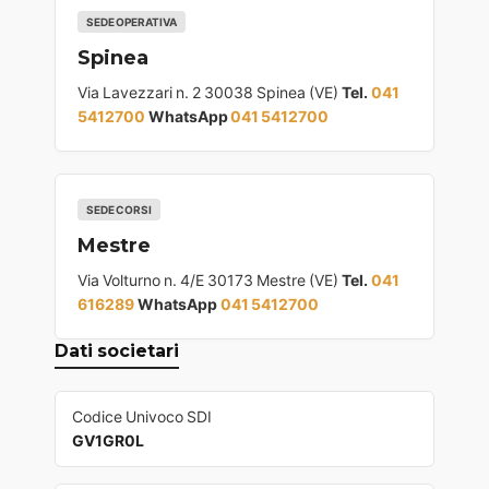
SEDE OPERATIVA
Spinea
Via Lavezzari n. 2 30038 Spinea (VE)
Tel.
041
5412700
WhatsApp
041 5412700
SEDE CORSI
Mestre
Via Volturno n. 4/E 30173 Mestre (VE)
Tel.
041
616289
WhatsApp
041 5412700
Dati societari
Codice Univoco SDI
GV1GR0L