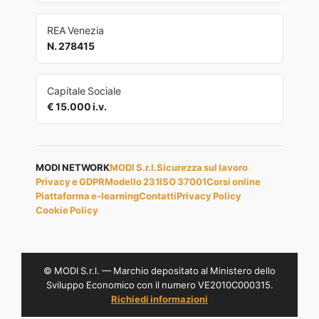
REA Venezia
N. 278415
Capitale Sociale
€ 15.000 i.v.
MODI NETWORK
MODI S.r.l.
Sicurezza sul lavoro
Privacy e GDPR
Modello 231
ISO 37001
Corsi online
Piattaforma e-learning
Contatti
Privacy Policy
Cookie Policy
© MODI S.r.l. — Marchio depositato al Ministero dello
Sviluppo Economico con il numero VE2010C000315.
Richiedi informazioni