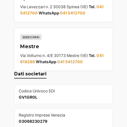
Via Lavezzari n. 2 30038 Spinea (VE)
Tel.
041
5412700
WhatsApp
041 5412700
SEDE CORSI
Mestre
Via Volturno n. 4/E 30173 Mestre (VE)
Tel.
041
616289
WhatsApp
041 5412700
Dati societari
Codice Univoco SDI
GV1GR0L
Registro Imprese Venezia
03068230279