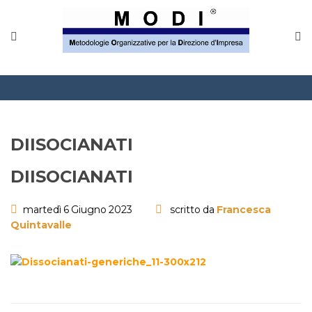
MODINETWORK
Home
Compliance
Chi Siamo
DIISOCIANATI
Corsi
DIISOCIANATI
CONTATTACI
martedì 6 Giugno 2023
scritto da
Francesca
Quintavalle
Questionario
Blog e info
FAQ