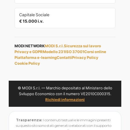
Capitale Sociale
€ 15.000 i.v.
MODI NETWORK
MODI S.r.l.
Sicurezza sul lavoro
Privacy e GDPR
Modello 231
ISO 37001
Corsi online
Piattaforma e-learning
Contatti
Privacy Policy
Cookie Policy
© MODI S.r.l. — Marchio depositato al Ministero dello
Sviluppo Economico con il numero VE2010C000315.
Richiedi informazioni
Trasparenza:
I contenuti testuali e le immagini presenti
su questo sito sono stati generati o elaborati con il supporto