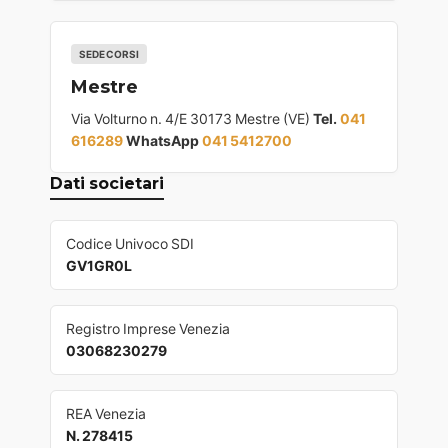
SEDE CORSI
Mestre
Via Volturno n. 4/E 30173 Mestre (VE)
Tel.
041
616289
WhatsApp
041 5412700
Dati societari
Codice Univoco SDI
GV1GR0L
Registro Imprese Venezia
03068230279
REA Venezia
N. 278415