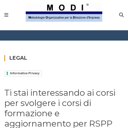
MODINETWORK
Home
Compliance
Chi Siamo
LEGAL
Corsi
Informativa Privacy
CONTATTACI
Ti stai interessando ai corsi
Questionario
per svolgere i corsi di
Blog e info
formazione e
aggiornamento per RSPP
FAQ