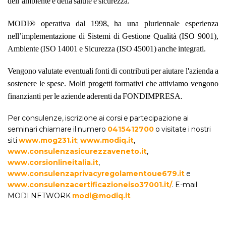
dell’ambiente e della salute e sicurezza.
MODI® operativa dal 1998, ha una pluriennale esperienza
nell’implementazione di Sistemi di Gestione Qualità (ISO 9001),
Ambiente (ISO 14001 e Sicurezza (ISO 45001) anche integrati.
Vengono valutate eventuali fonti di contributi per aiutare l'azienda a
sostenere le spese. Molti progetti formativi che attiviamo vengono
finanzianti per le aziende aderenti da FONDIMPRESA.
Per consulenze, iscrizione ai corsi e partecipazione ai
seminari chiamare il numero
0415412700
o visitate i nostri
siti
www.mog231.it
;
www.modiq.it
,
www.consulenzasicurezzaveneto.it
,
www.corsionlineitalia.it
,
www.consulenzaprivacyregolamentoue679.it
e
www.consulenzacertificazioneiso37001.it/
. E-mail
MODI NETWORK
modi@modiq.it