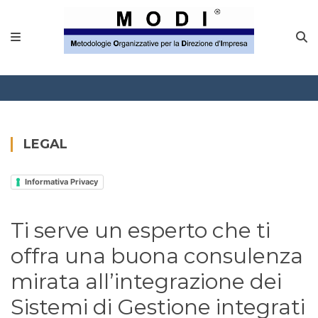
MODINETWORK
Home
Compliance
Chi Siamo
LEGAL
Corsi
Informativa Privacy
CONTATTACI
Ti serve un esperto che ti
Questionario
offra una buona consulenza
Blog e info
mirata all’integrazione dei
Sistemi di Gestione integrati
FAQ