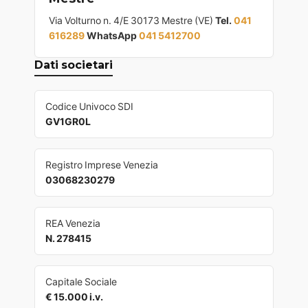
Via Volturno n. 4/E 30173 Mestre (VE)
Tel.
041
616289
WhatsApp
041 5412700
Dati societari
Codice Univoco SDI
GV1GR0L
Registro Imprese Venezia
03068230279
REA Venezia
N. 278415
Capitale Sociale
€ 15.000 i.v.