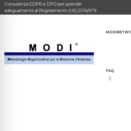
Consulenza GDPR e DPO per aziende:
adeguamento al Regolamento (UE) 2016/679
MODINETW
FAQ