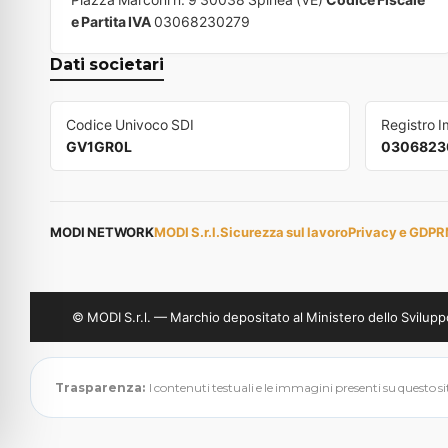
e Partita IVA
03068230279
Dati societari
Codice Univoco SDI
Registro 
GV1GR0L
0306823
MODI NETWORK
MODI S.r.l.
Sicurezza sul lavoro
Privacy e GDPR
© MODI S.r.l. — Marchio depositato al Ministero dello Svil
Trasparenza:
I contenuti testuali e le immagini presenti su questo sito