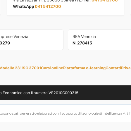
WhatsApp
041 5412700
Imprese Venezia
REA Venezia
0279
N. 278415
Modello 231
ISO 37001
Corsi online
Piattaforma e-learning
Contatti
Priva
uppo Economico con il numero VE2010C000315.
 sono stati generati o elaborati con il supporto di tecnologie di Intelligenza Artifici