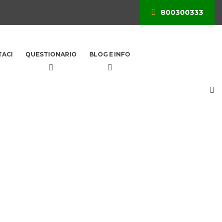
800300333
ACI
QUESTIONARIO
BLOG E INFO