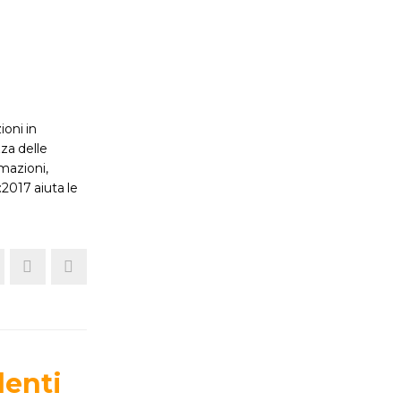
ioni in
za delle
mazioni,
:2017 aiuta le
lenti