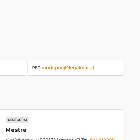
modi.pec@legalmail.it
PEC
SEDE CORSI
Mestre
Via Volturno n. 4/E 30173 Mestre (VE)
Tel.
041 616289