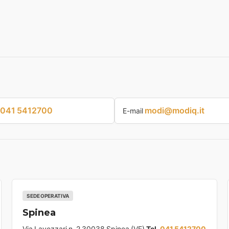
041 5412700
modi@modiq.it
E-mail
SEDE OPERATIVA
Spinea
Via Lavezzari n. 2 30038 Spinea (VE)
Tel.
041 5412700