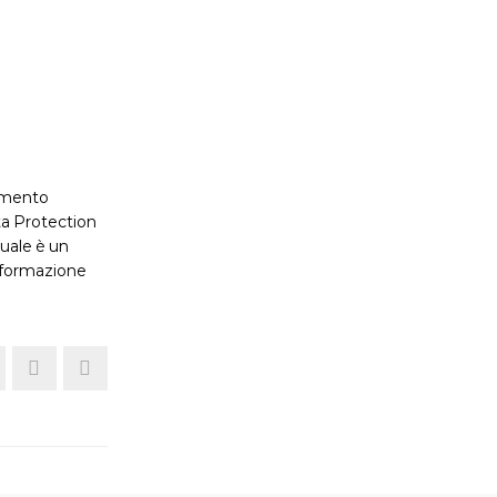
uamento
ta Protection
quale è un
, formazione