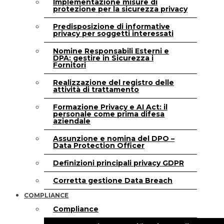
Implementazione misure di
protezione per la sicurezza privacy
Predisposizione di informative
privacy per soggetti interessati
Nomine Responsabili Esterni e
DPA: gestire in Sicurezza i
Fornitori
Realizzazione del registro delle
attività di trattamento
Formazione Privacy e AI Act: il
personale come prima difesa
aziendale
Assunzione e nomina del DPO –
Data Protection Officer
Definizioni principali privacy GDPR
Corretta gestione Data Breach
COMPLIANCE
Compliance