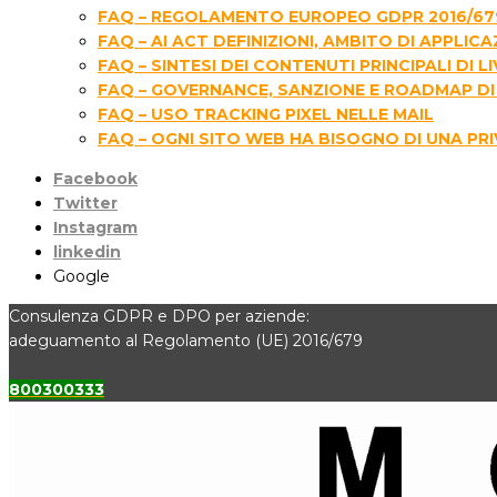
FAQ – REGOLAMENTO EUROPEO GDPR 2016/67
FAQ – AI ACT DEFINIZIONI, AMBITO DI APPLIC
FAQ – SINTESI DEI CONTENUTI PRINCIPALI D
FAQ – GOVERNANCE, SANZIONE E ROADMAP DI 
FAQ – USO TRACKING PIXEL NELLE MAIL
FAQ – OGNI SITO WEB HA BISOGNO DI UNA PR
Facebook
Twitter
Instagram
linkedin
Google
Consulenza GDPR e DPO per aziende:
adeguamento al Regolamento (UE) 2016/679
800300333