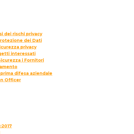
 dei rischi privacy
rotezione dei Dati
icurezza privacy
etti interessati
icurezza i Fornitori
ttamento
 prima difesa aziendale
n Officer
1:2017
1