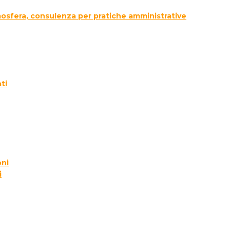
tmosfera, consulenza per pratiche amministrative
ti
oni
i