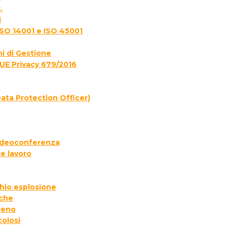
.
1
ISO 14001 e ISO 45001
i di Gestione
UE Privacy 679/2016
ata Protection Officer)
 videoconferenza
e lavoro
chio esplosione
iche
geno
colosi