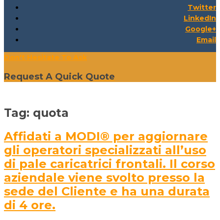
Twitter
LinkedIn
Google+
Email
Don't Hesitate To Ask
Request A Quick Quote
Tag:
quota
Affidati a MODI® per aggiornare
gli operatori specializzati all’uso
di pale caricatrici frontali. Il corso
aziendale viene svolto presso la
sede del Cliente e ha una durata
di 4 ore.