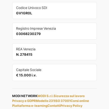
Codice Univoco SDI
GV1GR0L
Registro Imprese Venezia
03068230279
REA Venezia
N. 278415
Capitale Sociale
€ 15.000 i.v.
MODI NETWORK
MODI S.r.l.
Sicurezza sul lavoro
Privacy e GDPR
Modello 231
ISO 37001
Corsi online
Piattaforma e-learning
Contatti
Privacy Policy