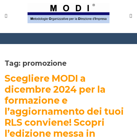
MODINETWORK
Home
Compliance
Chi Siamo
Tag:
promozione
Corsi
Scegliere MODI a
CONTATTACI
dicembre 2024 per la
formazione e
Questionario
l’aggiornamento dei tuoi
Blog e info
RLS conviene! Scopri
FAQ
l’edizione messa in