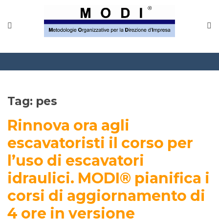
MODINETWORK
Home
Compliance
Chi Siamo
Tag:
pes
Corsi
Rinnova ora agli
CONTATTACI
escavatoristi il corso per
l’uso di escavatori
Questionario
idraulici. MODI® pianifica i
Blog e info
corsi di aggiornamento di
FAQ
4 ore in versione