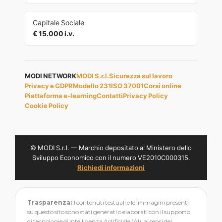
Capitale Sociale
€ 15.000 i.v.
MODI NETWORK
MODI S.r.l.
Sicurezza sul lavoro
Privacy e GDPR
Modello 231
ISO 37001
Corsi online
Piattaforma e-learning
Contatti
Privacy Policy
Cookie Policy
© MODI S.r.l. — Marchio depositato al Ministero dello
Sviluppo Economico con il numero VE2010C000315.
Richiedi informazioni
Trasparenza:
I contenuti testuali e le immagini presenti
su questo sito sono stati generati o elaborati con il supporto
di tecnologie di Intelligenza Artificiale (AI), ai sensi del