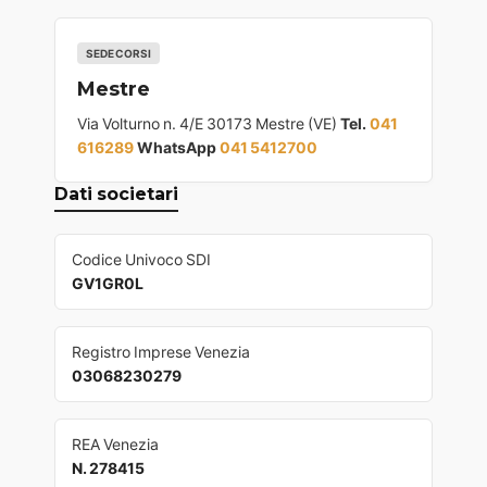
SEDE CORSI
Mestre
Via Volturno n. 4/E 30173 Mestre (VE)
Tel.
041
616289
WhatsApp
041 5412700
Dati societari
Codice Univoco SDI
GV1GR0L
Registro Imprese Venezia
03068230279
REA Venezia
N. 278415