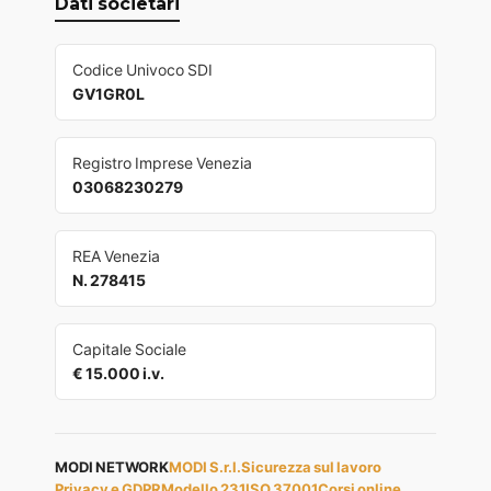
Dati societari
Codice Univoco SDI
GV1GR0L
Registro Imprese Venezia
03068230279
REA Venezia
N. 278415
Capitale Sociale
€ 15.000 i.v.
MODI NETWORK
MODI S.r.l.
Sicurezza sul lavoro
Privacy e GDPR
Modello 231
ISO 37001
Corsi online