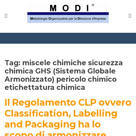
MODINETWORK
Home
Compliance
Chi Siamo
Tag:
miscele chimiche sicurezza
Corsi
chimica GHS (Sistema Globale
Armonizzato) pericolo chimico
CONTATTACI
etichettatura chimica
Questionario
Il Regolamento CLP ovvero
Classification, Labelling
Blog e info
and Packaging ha lo
FAQ
scopo di armonizzare