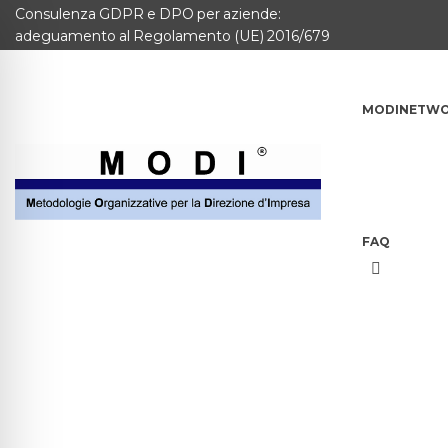
Consulenza GDPR e DPO per aziende:
MODINETWORK
adeguamento al Regolamento (UE) 2016/679
Home
MODINETW
Compliance
Chi Siamo
Corsi
FAQ
CONTATTACI
Questionario
Blog e info
FAQ