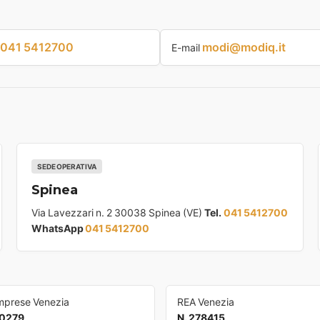
041 5412700
modi@modiq.it
E-mail
SEDE OPERATIVA
Spinea
Via Lavezzari n. 2 30038 Spinea (VE)
Tel.
041 5412700
WhatsApp
041 5412700
Imprese Venezia
REA Venezia
0279
N. 278415