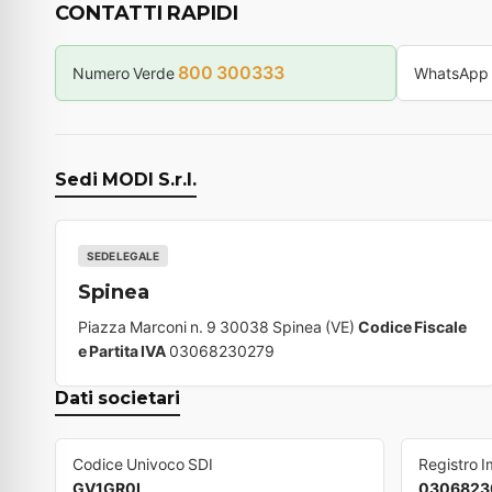
CONTATTI RAPIDI
800 300333
Numero Verde
WhatsApp
Sedi MODI S.r.l.
SEDE LEGALE
Spinea
Piazza Marconi n. 9 30038 Spinea (VE)
Codice Fiscale
e Partita IVA
03068230279
Dati societari
Codice Univoco SDI
Registro 
GV1GR0L
0306823