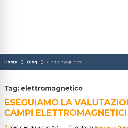
Home
Blog
elettromagnetico
Tag:
elettromagnetico
ESEGUIAMO LA VALUTAZION
CAMPI ELETTROMAGNETICI
mercoledì 16 Giugno 2021
scritto da
Francesca Quin