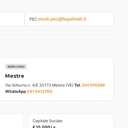
modi.pec@legalmail.it
PEC
SEDE CORSI
Mestre
Via Volturno n. 4/E 30173 Mestre (VE)
Tel.
041 616289
WhatsApp
041 5412700
Capitale Sociale
€ 15.000 i.v.