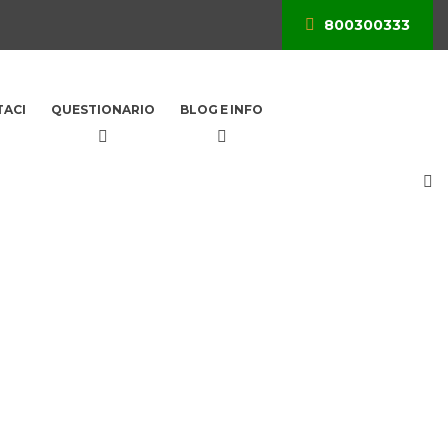
800300333
ACI
QUESTIONARIO
BLOG E INFO