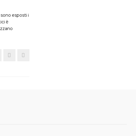
 sono esposti i
ici è
lizzano