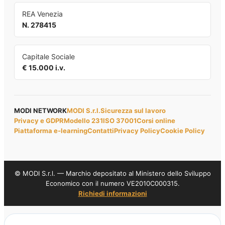
REA Venezia
N. 278415
Capitale Sociale
€ 15.000 i.v.
MODI NETWORK
MODI S.r.l.
Sicurezza sul lavoro
Privacy e GDPR
Modello 231
ISO 37001
Corsi online
Piattaforma e-learning
Contatti
Privacy Policy
Cookie Policy
© MODI S.r.l. — Marchio depositato al Ministero dello Sviluppo
Economico con il numero VE2010C000315.
Richiedi informazioni