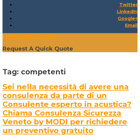
Twitter
LinkedIn
Google+
Email
Don't Hesitate To Ask
Request A Quick Quote
Tag:
competenti
Sei nella necessità di avere una
consulenza da parte di un
Consulente esperto in acustica?
Chiama Consulenza Sicurezza
Veneto by MODI per richiedere
un preventivo gratuito