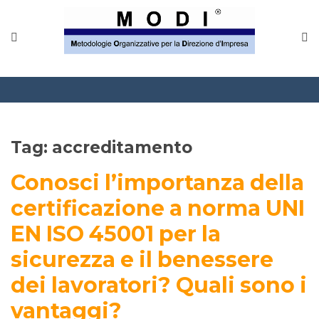
MODINETWORK
Home
Compliance
Chi Siamo
Tag:
accreditamento
Corsi
Conosci l’importanza della
CONTATTACI
certificazione a norma UNI
EN ISO 45001 per la
Questionario
sicurezza e il benessere
Blog e info
dei lavoratori? Quali sono i
FAQ
vantaggi?