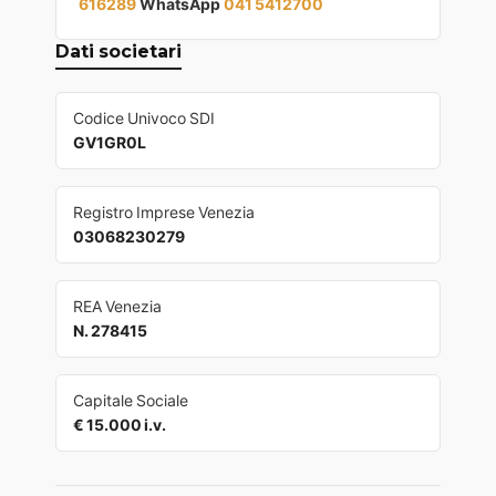
616289
WhatsApp
041 5412700
Dati societari
Codice Univoco SDI
GV1GR0L
Registro Imprese Venezia
03068230279
REA Venezia
N. 278415
Capitale Sociale
€ 15.000 i.v.