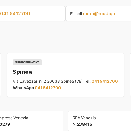
041 5412700
modi@modiq.it
E-mail
SEDE OPERATIVA
Spinea
Via Lavezzari n. 2 30038 Spinea (VE)
Tel.
041 5412700
WhatsApp
041 5412700
Imprese Venezia
REA Venezia
0279
N. 278415