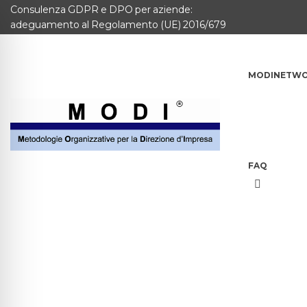
Consulenza GDPR e DPO per aziende:
MODINETWORK
adeguamento al Regolamento (UE) 2016/679
Home
MODINETW
Compliance
Chi Siamo
Corsi
FAQ
CONTATTACI
Questionario
Blog e info
FAQ