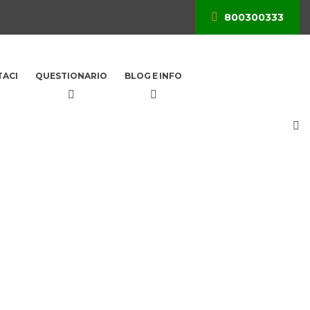
800300333
ACI
QUESTIONARIO
BLOG E INFO