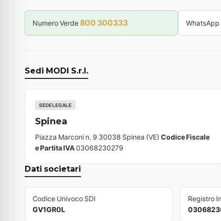
800 300333
Numero Verde
WhatsApp
Sedi MODI S.r.l.
SEDE LEGALE
Spinea
Piazza Marconi n. 9 30038 Spinea (VE)
Codice Fiscale
e Partita IVA
03068230279
Dati societari
Codice Univoco SDI
Registro 
GV1GR0L
0306823