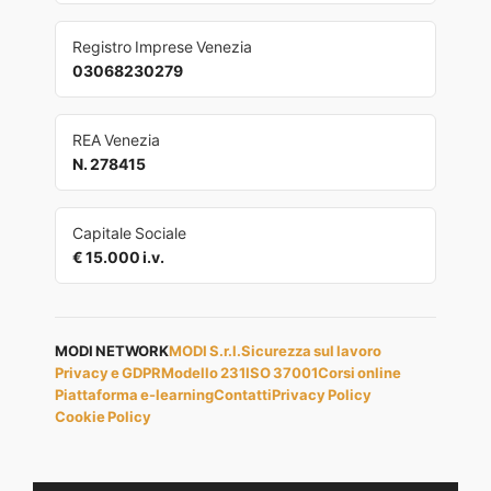
Registro Imprese Venezia
03068230279
REA Venezia
N. 278415
Capitale Sociale
€ 15.000 i.v.
MODI NETWORK
MODI S.r.l.
Sicurezza sul lavoro
Privacy e GDPR
Modello 231
ISO 37001
Corsi online
Piattaforma e-learning
Contatti
Privacy Policy
Cookie Policy