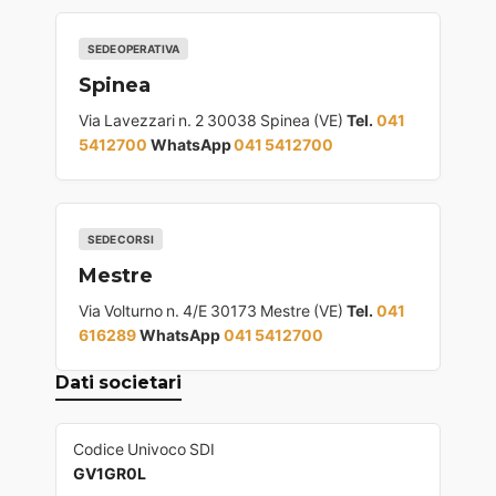
SEDE OPERATIVA
Spinea
Via Lavezzari n. 2 30038 Spinea (VE)
Tel.
041
5412700
WhatsApp
041 5412700
SEDE CORSI
Mestre
Via Volturno n. 4/E 30173 Mestre (VE)
Tel.
041
616289
WhatsApp
041 5412700
Dati societari
Codice Univoco SDI
GV1GR0L