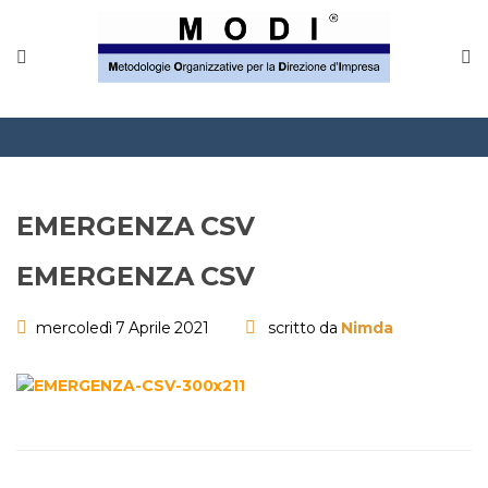
MODINETWORK
Home
Compliance
Chi Siamo
EMERGENZA CSV
Corsi
EMERGENZA CSV
CONTATTACI
mercoledì 7 Aprile 2021
scritto da
Nimda
Questionario
Blog e info
FAQ