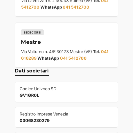
Via Lavezzari n. 2 30038 Spinea (VE)
Tel.
041
5412700
WhatsApp
041 5412700
SEDE CORSI
Mestre
Via Volturno n. 4/E 30173 Mestre (VE)
Tel.
041
616289
WhatsApp
041 5412700
Dati societari
Codice Univoco SDI
GV1GR0L
Registro Imprese Venezia
03068230279