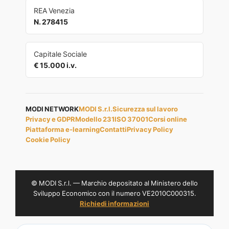
REA Venezia
N. 278415
Capitale Sociale
€ 15.000 i.v.
MODI NETWORK
MODI S.r.l.
Sicurezza sul lavoro
Privacy e GDPR
Modello 231
ISO 37001
Corsi online
Piattaforma e-learning
Contatti
Privacy Policy
Cookie Policy
© MODI S.r.l. — Marchio depositato al Ministero dello
Sviluppo Economico con il numero VE2010C000315.
Richiedi informazioni