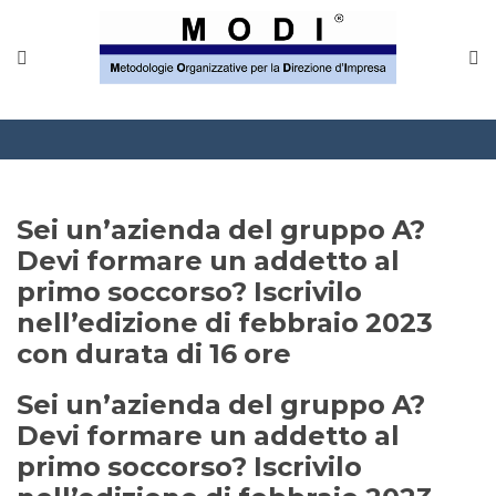
MODINETWORK
Home
Compliance
Chi Siamo
Sei un’azienda del gruppo A?
Corsi
Devi formare un addetto al
primo soccorso? Iscrivilo
CONTATTACI
nell’edizione di febbraio 2023
con durata di 16 ore
Questionario
Sei un’azienda del gruppo A?
Blog e info
Devi formare un addetto al
primo soccorso? Iscrivilo
FAQ